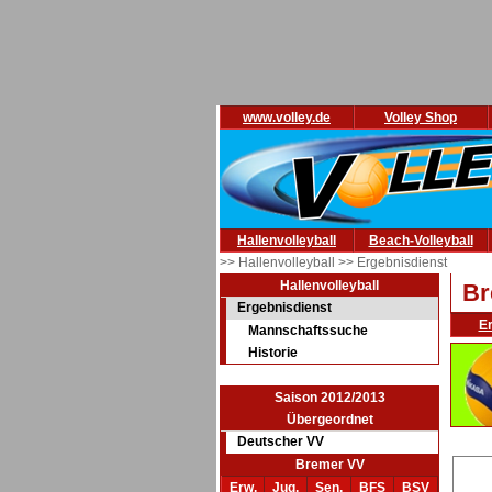
www.volley.de
Volley Shop
Hallenvolleyball
Beach-Volleyball
>> Hallenvolleyball
>> Ergebnisdienst
Hallenvolleyball
Br
Ergebnisdienst
E
Mannschaftssuche
Historie
Saison 2012/2013
Übergeordnet
Deutscher VV
Bremer VV
Erw.
Jug.
Sen.
BFS
BSV