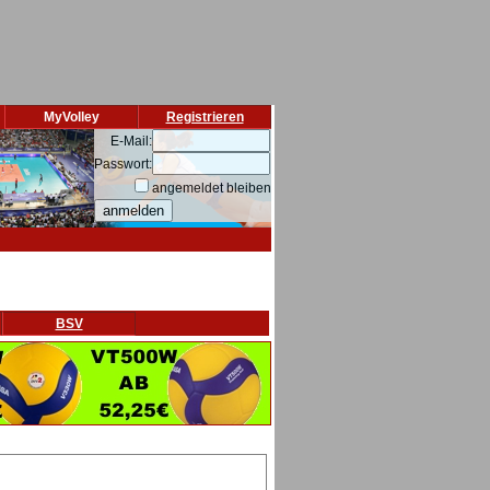
MyVolley
Registrieren
E-Mail:
Passwort:
angemeldet bleiben
BSV