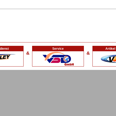
dienst
Service
Artike
&
&