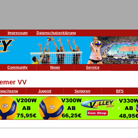
Impressum
Datenschutzerklärung
Community
News
Service
emer VV
rwachsene
Jugend
Senioren
BFS