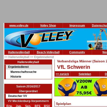
www.volley.de
Volley Shop
Impressum
Datenschu
Hallenvolleyball
Beach-Volleyball
Community
Ne
>> Hallenvolleyball
>> Ergebnisdienst
Verbandsliga Männer (Saison 
Hallenvolleyball
VfL Schwerin
Ergebnisdienst
Mannschaftssuche
<< zurück
Spielplan
D
Historie
Saison 2016/2017
Übergeordnet
Deutscher VV
VV Mecklenburg-Vorpommern
Spielplan
Erw.
Jug.
Sen.
BFS
BSV