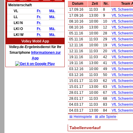
Datum
Zeit
Nr.
Team 
Meisterschaft
17.09.16
11:03
8
VfL Schwerin
VL
Fr.
Mä.
17.09.16
13:00
9
VfL Schwerin
LL
Fr.
Mä.
08.10.16
10:00
10
VfL Schwerin
LKl N
Fr.
08.10.16
13:00
12
VfL Schwerin
LKl O
Fr.
Mä.
05.11.16
10:00
28
VfL Schwerin
LKl W
Fr.
Mä.
05.11.16
11:03
29
VfL Schwerin
Volley Mobil App
12.11.16
10:00
19
VfL Schwerin
Volley.de-Ergebnisdienst für Ihr
12.11.16
11:03
20
VfL Schwerin
Smartphone
Informationen zur
19.11.16
11:03
42
VfL Schwerin
App
19.11.16
13:00
41
VfL Schwerin
03.12.16
10:00
49
VfL Schwerin
03.12.16
11:03
50
VfL Schwerin
15.01.17
11:03
62
VfL Schwerin
15.01.17
13:00
63
VfL Schwerin
28.01.17
10:00
67
VfL Schwerin
28.01.17
11:03
68
VfL Schwerin
04.03.17
11:03
83
VfL Schwerin
04.03.17
13:00
84
VfL Schwerin
📅 Heimspiele
📅 alle Spiele
Tabellenverlauf