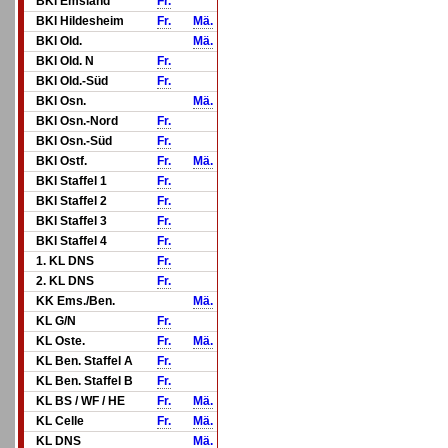
BKl Emsland
Fr.
BKl Hildesheim
Fr.
Mä.
BKl Old.
Mä.
BKl Old. N
Fr.
BKl Old.-Süd
Fr.
BKl Osn.
Mä.
BKl Osn.-Nord
Fr.
BKl Osn.-Süd
Fr.
BKl Ostf.
Fr.
Mä.
BKl Staffel 1
Fr.
BKl Staffel 2
Fr.
BKl Staffel 3
Fr.
BKl Staffel 4
Fr.
1. KL DNS
Fr.
2. KL DNS
Fr.
KK Ems./Ben.
Mä.
KL G/N
Fr.
KL Oste.
Fr.
Mä.
KL Ben. Staffel A
Fr.
KL Ben. Staffel B
Fr.
KL BS / WF / HE
Fr.
Mä.
KL Celle
Fr.
Mä.
KL DNS
Mä.