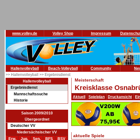
www.volley.de
Volley Shop
Impressum
Datenschu
Hallenvolleyball
Beach-Volleyball
Community
Ne
>> Hallenvolleyball
>> Ergebnisdienst
Meisterschaft
Hallenvolleyball
Kreisklasse Osnabrü
Ergebnisdienst
Mannschaftssuche
Aktuell
Spielplan
Druckansicht
Ei
Historie
Saison 2009/2010
Übergeordnet
Deutscher VV
Niedersächsischer VV
aktuelle Spiele
Erw.
Jug.
Sen.
BFS
BSV