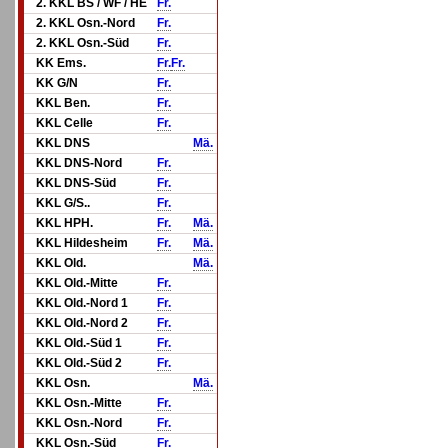
2. KKL BS / WF / HE
Fr.
2. KKL Osn.-Nord
Fr.
2. KKL Osn.-Süd
Fr.
KK Ems.
Fr.
Fr.
KK G/N
Fr.
KKL Ben.
Fr.
KKL Celle
Fr.
KKL DNS
Mä.
KKL DNS-Nord
Fr.
KKL DNS-Süd
Fr.
KKL G/S..
Fr.
KKL HPH.
Fr.
Mä.
KKL Hildesheim
Fr.
Mä.
KKL Old.
Mä.
KKL Old.-Mitte
Fr.
KKL Old.-Nord 1
Fr.
KKL Old.-Nord 2
Fr.
KKL Old.-Süd 1
Fr.
KKL Old.-Süd 2
Fr.
KKL Osn.
Mä.
KKL Osn.-Mitte
Fr.
KKL Osn.-Nord
Fr.
KKL Osn.-Süd
Fr.