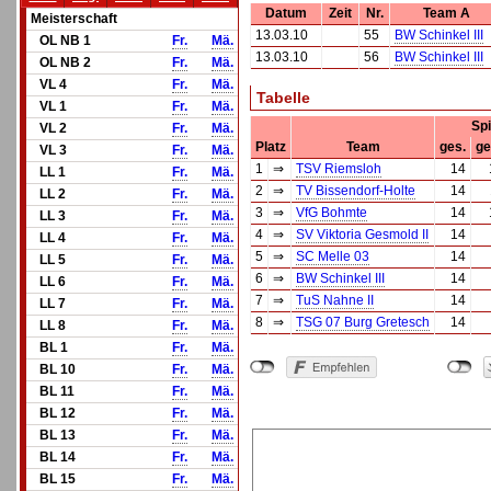
Datum
Zeit
Nr.
Team A
Meisterschaft
13.03.10
55
BW Schinkel III
OL NB 1
Fr.
Mä.
13.03.10
56
BW Schinkel III
OL NB 2
Fr.
Mä.
VL 4
Fr.
Mä.
Tabelle
VL 1
Fr.
Mä.
Spi
VL 2
Fr.
Mä.
Platz
Team
ges.
ge
VL 3
Fr.
Mä.
1
⇒
TSV Riemsloh
14
LL 1
Fr.
Mä.
2
⇒
TV Bissendorf-Holte
14
LL 2
Fr.
Mä.
3
⇒
VfG Bohmte
14
LL 3
Fr.
Mä.
4
⇒
SV Viktoria Gesmold II
14
LL 4
Fr.
Mä.
5
⇒
SC Melle 03
14
LL 5
Fr.
Mä.
6
⇒
BW Schinkel III
14
LL 6
Fr.
Mä.
7
⇒
TuS Nahne II
14
LL 7
Fr.
Mä.
8
⇒
TSG 07 Burg Gretesch
14
LL 8
Fr.
Mä.
BL 1
Fr.
Mä.
BL 10
Fr.
Mä.
BL 11
Fr.
Mä.
BL 12
Fr.
Mä.
BL 13
Fr.
Mä.
BL 14
Fr.
Mä.
BL 15
Fr.
Mä.