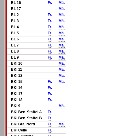
BL 16
Fr.
Mä.
BL 17
Mä.
BL 2
Fr.
Mä.
BL 3
Fr.
Mä.
BL 4
Fr.
Mä.
BL 5
Fr.
Mä.
BL 6
Fr.
Mä.
BL 7
Fr.
Mä.
BL 8
Fr.
Mä.
BL 9
Fr.
Mä.
BKl 10
Mä.
BKl 11
Mä.
BKl 12
Mä.
BKl 15
Fr.
Mä.
BKl 16
Fr.
BKl 17
Fr.
BKl 18
Fr.
BKl 9
Mä.
BKl Ben. Staffel A
Fr.
BKl Ben. Staffel B
Fr.
BKl Bra. Nord
Fr.
Mä.
BKl Celle
Fr.