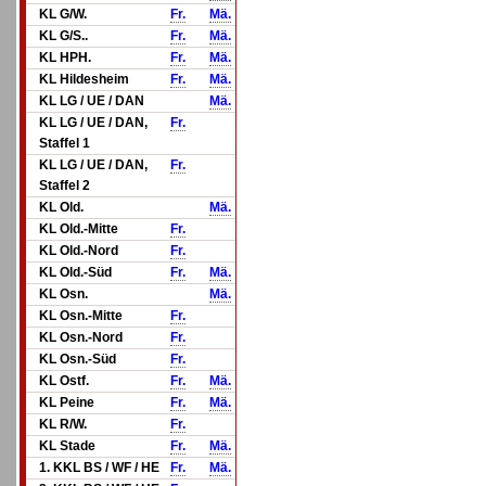
KL G/W.
Fr.
Mä.
KL G/S..
Fr.
Mä.
KL HPH.
Fr.
Mä.
KL Hildesheim
Fr.
Mä.
KL LG / UE / DAN
Mä.
KL LG / UE / DAN,
Fr.
Staffel 1
KL LG / UE / DAN,
Fr.
Staffel 2
KL Old.
Mä.
KL Old.-Mitte
Fr.
KL Old.-Nord
Fr.
KL Old.-Süd
Fr.
Mä.
KL Osn.
Mä.
KL Osn.-Mitte
Fr.
KL Osn.-Nord
Fr.
KL Osn.-Süd
Fr.
KL Ostf.
Fr.
Mä.
KL Peine
Fr.
Mä.
KL R/W.
Fr.
KL Stade
Fr.
Mä.
1. KKL BS / WF / HE
Fr.
Mä.