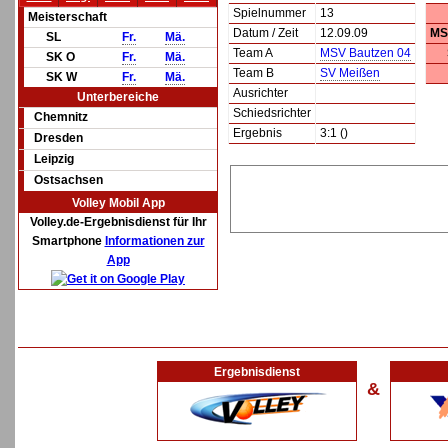
Spielnummer
13
Meisterschaft
Datum / Zeit
12.09.09
MS
SL
Fr.
Mä.
Team A
MSV Bautzen 04
SK O
Fr.
Mä.
Team B
SV Meißen
SK W
Fr.
Mä.
Ausrichter
Unterbereiche
Schiedsrichter
Chemnitz
Ergebnis
3:1 ()
Dresden
Leipzig
Ostsachsen
Volley Mobil App
Volley.de-Ergebnisdienst für Ihr
Smartphone
Informationen zur
App
Ergebnisdienst
&