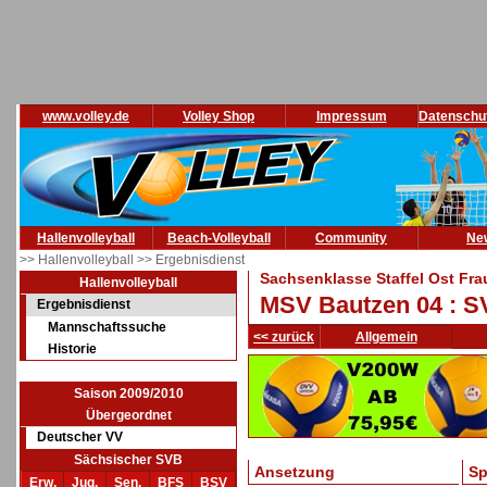
www.volley.de
Volley Shop
Impressum
Datenschu
Hallenvolleyball
Beach-Volleyball
Community
Ne
>> Hallenvolleyball
>> Ergebnisdienst
Sachsenklasse Staffel Ost Fra
Hallenvolleyball
MSV Bautzen 04 : S
Ergebnisdienst
Mannschaftssuche
<< zurück
Allgemein
Historie
Saison 2009/2010
Übergeordnet
Deutscher VV
Sächsischer SVB
Ansetzung
Sp
Erw.
Jug.
Sen.
BFS
BSV