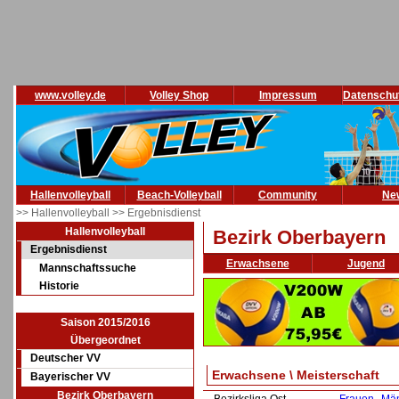
www.volley.de
Volley Shop
Impressum
Datenschu
Hallenvolleyball
Beach-Volleyball
Community
Ne
>> Hallenvolleyball
>> Ergebnisdienst
Hallenvolleyball
Bezirk Oberbayern
Ergebnisdienst
Erwachsene
Jugend
Mannschaftssuche
Historie
Saison 2015/2016
Übergeordnet
Deutscher VV
Erwachsene \ Meisterschaft
Bayerischer VV
Bezirk Oberbayern