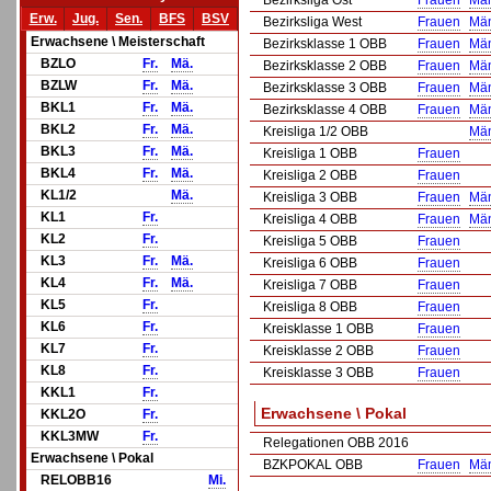
Bezirksliga Ost
Frauen
Mä
Erw.
Jug.
Sen.
BFS
BSV
Bezirksliga West
Frauen
Mä
Erwachsene \ Meisterschaft
Bezirksklasse 1 OBB
Frauen
Mä
BZLO
Fr.
Mä.
Bezirksklasse 2 OBB
Frauen
Mä
BZLW
Fr.
Mä.
Bezirksklasse 3 OBB
Frauen
Mä
BKL1
Fr.
Mä.
Bezirksklasse 4 OBB
Frauen
Mä
BKL2
Fr.
Mä.
Kreisliga 1/2 OBB
Mä
BKL3
Fr.
Mä.
Kreisliga 1 OBB
Frauen
BKL4
Fr.
Mä.
Kreisliga 2 OBB
Frauen
KL1/2
Mä.
Kreisliga 3 OBB
Frauen
Mä
KL1
Fr.
Kreisliga 4 OBB
Frauen
Mä
KL2
Fr.
Kreisliga 5 OBB
Frauen
KL3
Fr.
Mä.
Kreisliga 6 OBB
Frauen
KL4
Fr.
Mä.
Kreisliga 7 OBB
Frauen
KL5
Fr.
Kreisliga 8 OBB
Frauen
KL6
Fr.
Kreisklasse 1 OBB
Frauen
KL7
Fr.
Kreisklasse 2 OBB
Frauen
KL8
Fr.
Kreisklasse 3 OBB
Frauen
KKL1
Fr.
Erwachsene \ Pokal
KKL2O
Fr.
KKL3MW
Fr.
Relegationen OBB 2016
Erwachsene \ Pokal
BZKPOKAL OBB
Frauen
Mä
RELOBB16
Mi.