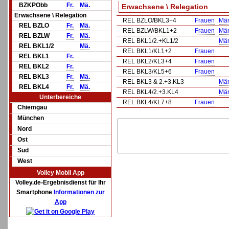
BZKPObb
Fr.
Mä.
Erwachsene \ Relegation
Erwachsene \ Relegation
REL BZLO/BKL3+4
Frauen
Mä
REL BZLO
Fr.
Mä.
REL BZLW/BKL1+2
Frauen
Mä
REL BZLW
Fr.
Mä.
REL BKL1/2.+KL1/2
Mä
REL BKL1/2
Mä.
REL BKL1/KL1+2
Frauen
REL BKL1
Fr.
REL BKL2/KL3+4
Frauen
REL BKL2
Fr.
REL BKL3/KL5+6
Frauen
REL BKL3
Fr.
Mä.
REL BKL3 & 2.+3.KL3
Mä
REL BKL4
Fr.
Mä.
REL BKL4/2.+3.KL4
Mä
Unterbereiche
REL BKL4/KL7+8
Frauen
Chiemgau
München
Nord
Ost
Süd
West
Volley Mobil App
Volley.de-Ergebnisdienst für Ihr
Smartphone
Informationen zur
App