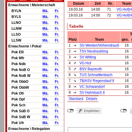
Datum
Zeit
Nr.
Team
Erwachsene \ Meisterschaft
19.03.16
14:00
71
VG Hof(H
BYLN
Mä.
Fr.
19.03.16
14:00
72
VG Hof(H
BYLS
Mä.
Fr.
LLNO
Mä.
Fr.
Tabelle
LLNW
Mä.
Fr.
S
LLSO
Mä.
Fr.
Platz
Team
ges.
LLSW
Mä.
Fr.
1
⇒
SG Weiden/Vohenstrauß
16
Erwachsene \ Pokal
2
⇒
TSV Neutraubling
16
Pok ER
Mä.
Fr.
3
⇒
SV Wilting
16
Pok Mfr
Mä.
Fr.
4
⇗
VG Hof
16
Pok Ndb
Mä.
Fr.
5
⇗
BSV Bayreuth
16
Pok NoB O
Mä.
Fr.
6
⇘
TUS Schnaittenbach
16
Pok NoB W
Mä.
Fr.
7
⇘
TB/ASV Regenstauf II
16
Pok ObbO
Mä.
Fr.
8
⇒
VC Schwandorf
16
Pok ObbW
Mä.
Fr.
9
⇒
SV Hahnbach II
16
Pok Ofr
Mä.
Fr.
Standard
Details
Pok Opf
Mä.
Fr.
Pok Sch
Mä.
Fr.
Pok SüB O
Mä.
Fr.
Pok SüB W
Mä.
Fr.
Pok Ufr
Mä.
Fr.
Erwachsene \ Relegation