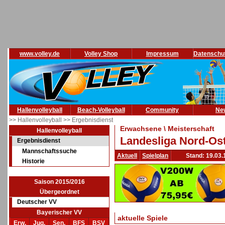
www.volley.de
Volley Shop
Impressum
Datenschu
Hallenvolleyball
Beach-Volleyball
Community
Ne
>> Hallenvolleyball
>> Ergebnisdienst
Erwachsene \ Meisterschaft
Hallenvolleyball
Landesliga Nord-Ost
Ergebnisdienst
Mannschaftssuche
Aktuell
Spielplan
Stand: 19.03.
Historie
Saison 2015/2016
Übergeordnet
Deutscher VV
Bayerischer VV
aktuelle Spiele
Erw.
Jug.
Sen.
BFS
BSV