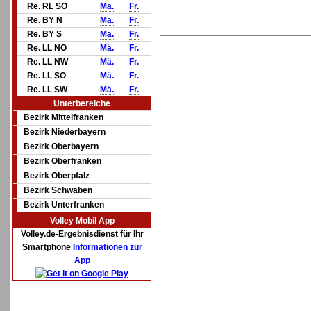
Re. RL SO
Mä.
Fr.
Re. BY N
Mä.
Fr.
Re. BY S
Mä.
Fr.
Re. LL NO
Mä.
Fr.
Re. LL NW
Mä.
Fr.
Re. LL SO
Mä.
Fr.
Re. LL SW
Mä.
Fr.
Unterbereiche
Bezirk Mittelfranken
Bezirk Niederbayern
Bezirk Oberbayern
Bezirk Oberfranken
Bezirk Oberpfalz
Bezirk Schwaben
Bezirk Unterfranken
Volley Mobil App
Volley.de-Ergebnisdienst für Ihr
Smartphone
Informationen zur
App