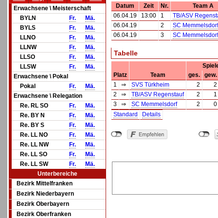
Datum
Zeit
Nr.
Team A
Erwachsene \ Meisterschaft
06.04.19
13:00
1
TB/ASV Regenst
BYLN
Fr.
Mä.
06.04.19
2
SC Memmelsdor
BYLS
Fr.
Mä.
06.04.19
3
SC Memmelsdor
LLNO
Fr.
Mä.
LLNW
Fr.
Mä.
Tabelle
LLSO
Fr.
Mä.
Spiel
LLSW
Fr.
Mä.
Platz
Team
ges.
gew.
Erwachsene \ Pokal
1
⇒
SVS Türkheim
2
2
Pokal
Fr.
Mä.
2
⇒
TB/ASV Regenstauf
2
1
Erwachsene \ Relegation
3
⇒
SC Memmelsdorf
2
0
Re. RL SO
Fr.
Mä.
Standard
Details
Re. BY N
Fr.
Mä.
Re. BY S
Fr.
Mä.
Re. LL NO
Fr.
Mä.
Re. LL NW
Fr.
Mä.
Re. LL SO
Fr.
Mä.
Re. LL SW
Fr.
Mä.
Unterbereiche
Bezirk Mittelfranken
Bezirk Niederbayern
Bezirk Oberbayern
Bezirk Oberfranken