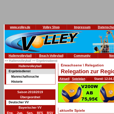
www.volley.de
Volley Shop
Impressum
Datenschu
Hallenvolleyball
Beach-Volleyball
Community
Ne
>> Hallenvolleyball
>> Ergebnisdienst
Erwachsene \ Relegation
Hallenvolleyball
Relegation zur Regi
Ergebnisdienst
Mannschaftssuche
Aktuell
Spielplan
Stand: 12.04.
Historie
Saison 2018/2019
Übergeordnet
Deutscher VV
Bayerischer VV
aktuelle Spiele
Erw.
Jug.
Sen.
BFS
BSV