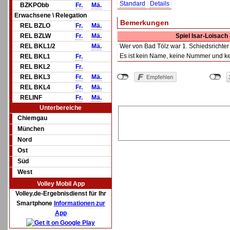
Standard
Details
BZKPObb
Fr.
Mä.
Erwachsene \ Relegation
Bemerkungen
REL BZLO
Fr.
Mä.
REL BZLW
Fr.
Mä.
Spiel Isar-Loisach
REL BKL1/2
Mä.
Wer von Bad Tölz war 1. Schiedsrichter
Es ist kein Name, keine Nummer und kei
REL BKL1
Fr.
REL BKL2
Fr.
REL BKL3
Fr.
Mä.
REL BKL4
Fr.
Mä.
RELINF
Fr.
Mä.
Unterbereiche
Chiemgau
München
Nord
Ost
Süd
West
Volley Mobil App
Volley.de-Ergebnisdienst für Ihr
Smartphone
Informationen zur
App