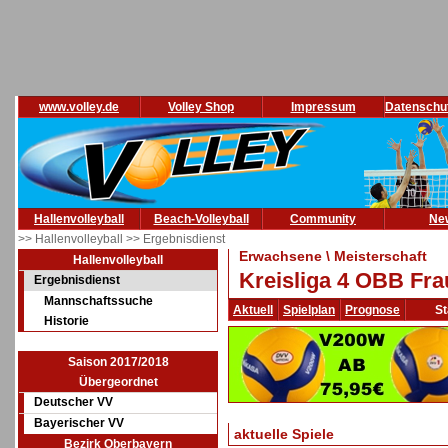
www.volley.de
Volley Shop
Impressum
Datenschu
Hallenvolleyball
Beach-Volleyball
Community
Ne
>> Hallenvolleyball
>> Ergebnisdienst
Erwachsene \ Meisterschaft
Hallenvolleyball
Kreisliga 4 OBB Fra
Ergebnisdienst
Mannschaftssuche
Aktuell
Spielplan
Prognose
St
Historie
Saison 2017/2018
Übergeordnet
Deutscher VV
Bayerischer VV
aktuelle Spiele
Bezirk Oberbayern