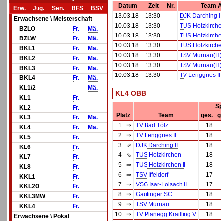
Datum
Zeit
Nr.
Team 
Erw.
Jug.
Sen.
BFS
BSV
13.03.18
13:30
DJK Darching I
Erwachsene \ Meisterschaft
10.03.18
13:30
TUS Holzkirche
BZLO
Fr.
Mä.
10.03.18
13:30
TUS Holzkirche
BZLW
Fr.
Mä.
10.03.18
13:30
TUS Holzkirch
BKL1
Fr.
Mä.
10.03.18
13:30
TSV Murnau(H
BKL2
Fr.
Mä.
10.03.18
13:30
TSV Murnau(H
BKL3
Fr.
Mä.
10.03.18
13:30
TV Lenggries II
BKL4
Fr.
Mä.
KL1/2
Mä.
KL4 OBB
KL1
Fr.
Sp
KL2
Fr.
Platz
Team
ges.
g
KL3
Fr.
Mä.
1
⇒
TV Bad Tölz
18
KL4
Fr.
Mä.
2
⇒
TV Lenggries II
18
KL5
Fr.
3
⇗
DJK Darching II
18
KL6
Fr.
4
⇘
TUS Holzkirchen
18
KL7
Fr.
5
⇒
TUS Holzkirchen II
18
KL8
Fr.
6
⇒
TSV Iffeldorf
17
KKL1
Fr.
7
⇒
VSG Isar-Loisach II
17
KKL2O
Fr.
8
⇒
Gautinger SC
18
KKL3MW
Fr.
9
⇒
TSV Murnau
18
KKL4
Fr.
10
⇒
TV Planegg Krailling V
18
Erwachsene \ Pokal