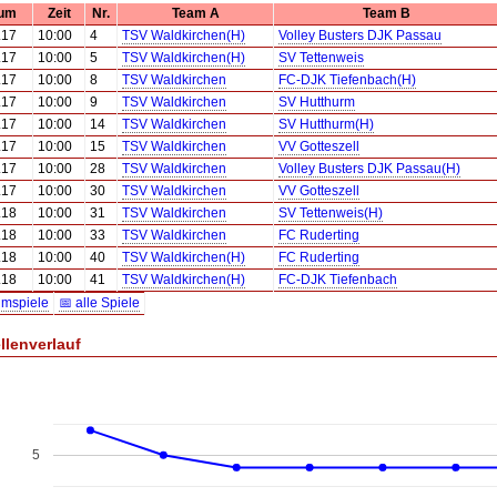
um
Zeit
Nr.
Team A
Team B
.17
10:00
4
TSV Waldkirchen(H)
Volley Busters DJK Passau
.17
10:00
5
TSV Waldkirchen(H)
SV Tettenweis
.17
10:00
8
TSV Waldkirchen
FC-DJK Tiefenbach(H)
.17
10:00
9
TSV Waldkirchen
SV Hutthurm
.17
10:00
14
TSV Waldkirchen
SV Hutthurm(H)
.17
10:00
15
TSV Waldkirchen
VV Gotteszell
.17
10:00
28
TSV Waldkirchen
Volley Busters DJK Passau(H)
.17
10:00
30
TSV Waldkirchen
VV Gotteszell
.18
10:00
31
TSV Waldkirchen
SV Tettenweis(H)
.18
10:00
33
TSV Waldkirchen
FC Ruderting
.18
10:00
40
TSV Waldkirchen(H)
FC Ruderting
.18
10:00
41
TSV Waldkirchen(H)
FC-DJK Tiefenbach
imspiele
📅 alle Spiele
llenverlauf
5