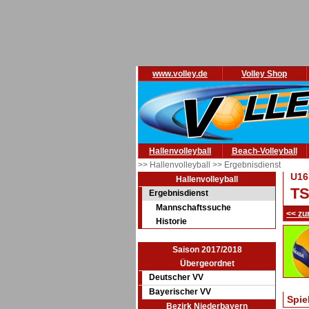
www.volley.de
Volley Shop
Hallenvolleyball
Beach-Volleyball
>> Hallenvolleyball
>> Ergebnisdienst
U16
Hallenvolleyball
TS
Ergebnisdienst
Mannschaftssuche
<< zu
Historie
Saison 2017/2018
Übergeordnet
Deutscher VV
Bayerischer VV
Spie
Bezirk Niederbayern