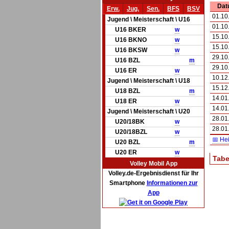
Dat
Erw.
Jug.
Sen.
BFS
BSV
01.10
Jugend \ Meisterschaft \ U16
01.10
U16 BKER
w
15.10
U16 BKNO
w
15.10
U16 BKSW
w
29.10
U16 BZL
m
29.10
U16 ER
w
10.12
Jugend \ Meisterschaft \ U18
15.12
U18 BZL
m
14.01
U18 ER
w
14.01
Jugend \ Meisterschaft \ U20
28.01
U20/18BK
w
28.01
U20/18BZL
w
📅 He
U20 BZL
m
U20 ER
w
Tabe
Volley Mobil App
Volley.de-Ergebnisdienst für Ihr
Smartphone
Informationen zur
App