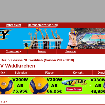
Impressum
Datenschutzerklärung
Community
News
Service
 Bezirksklasse NO weiblich (Saison 2017/2018)
V Waldkirchen
rück
Spielplan
Pässe
Kontakt
Druc
lplan