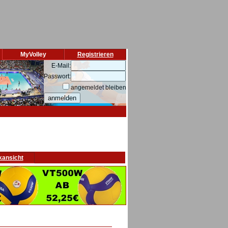
MyVolley
Registrieren
E-Mail:
Passwort:
angemeldet bleiben
kansicht