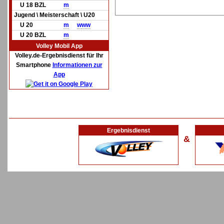
U 18 BZL
m
Jugend \ Meisterschaft \ U20
U 20
m
w
w
w
U 20 BZL
m
Volley Mobil App
Volley.de-Ergebnisdienst für Ihr
Smartphone
Informationen zur
App
Ergebnisdienst
&