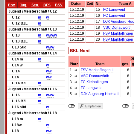
Datum
Zeit
Nr.
Team A
Erw.
Jug.
Sen.
BFS
BSV
15.12.19
15
FC Langweid
Jugend \ Meisterschaft \ U12
15.12.19
16
FC Langweid
U 12
m
w
15.12.19
17
DJK Augsburg Hoc
U 12 BZL
m
15.12.19
18
VSC Donauwörth
Jugend \ Meisterschaft \ U13
15.12.19
19
FSV Marktoffingen 
U 13
m
w
w
w
w
15.12.19
20
FSV Marktoffingen 
U 13 BZL
m
U13 Süd
w
w
w
BKL Nord
Jugend \ Meisterschaft \ U14
S
U14 m
m
Platz
Team
ges.
g
U14 w
w
1
⇒
FSV Marktoffingen II
8
U 14
w
w
2
⇒
VSC Donauwörth
8
U14
w
w
3
⇒
FC Kleinaitingen
8
U 14 BZL
m
4
⇒
FC Langweid
8
Jugend \ Meisterschaft \ U16
5
⇒
DJK Augsburg Hochzoll
8
U 16
m
w
w
w
U 16 BZL
m
U16 süd
w
Jugend \ Meisterschaft \ U18
U18 m
m
U18w
w
U18
w
w