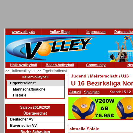
www.volley.de
Volley Shop
Impressum
Datenschu
Hallenvolleyball
Beach-Volleyball
Community
Ne
>> Hallenvolleyball
>> Ergebnisdienst
Jugend \ Meisterschaft \ U16
Hallenvolleyball
U 16 Bezirksliga No
Ergebnisdienst
Mannschaftssuche
Aktuell
Spielplan
Stand: 15.12.
Historie
Saison 2019/2020
Übergeordnet
Deutscher VV
Bayerischer VV
aktuelle Spiele
Bezirk Schwaben