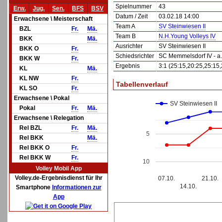
Spielnummer
43
Erw.
Jug.
Sen.
BFS
BSV
Datum / Zeit
03.02.18 14:00
Erwachsene \ Meisterschaft
Team A
SV Steinwiesen II
BZL
Fr.
Mä.
Team B
N.H.Young Volleys IV
BKK
Mä.
Ausrichter
SV Steinwiesen II
BKK O
Fr.
Schiedsrichter
SC Memmelsdorf IV - a.
BKK W
Fr.
Ergebnis
3:1 (25:15,20:25,25:15,
KL
Mä.
KL NW
Fr.
Tabellenverlauf
KL SO
Fr.
Erwachsene \ Pokal
SV Steinwiesen II
Pokal
Fr.
Mä.
Erwachsene \ Relegation
Rel BZL
Fr.
Mä.
5
Rel BKK
Mä.
Rel BKK O
Fr.
Rel BKK W
Fr.
10
Volley Mobil App
Volley.de-Ergebnisdienst für Ihr
07.10.
21.10.
14.10.
Smartphone
Informationen zur
App