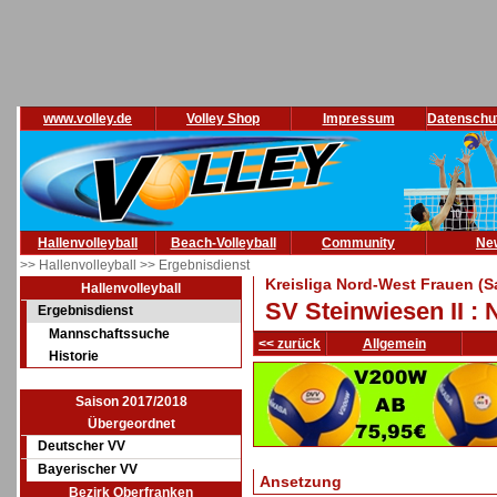
www.volley.de
Volley Shop
Impressum
Datenschu
Hallenvolleyball
Beach-Volleyball
Community
Ne
>> Hallenvolleyball
>> Ergebnisdienst
Kreisliga Nord-West Frauen (S
Hallenvolleyball
SV Steinwiesen II : 
Ergebnisdienst
Mannschaftssuche
<< zurück
Allgemein
Historie
Saison 2017/2018
Übergeordnet
Deutscher VV
Bayerischer VV
Ansetzung
Bezirk Oberfranken