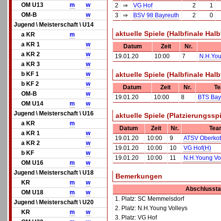
OM U13
m
w
2
⇒
VG Hof
2
1
OM-B
w
3
⇒
BSV 98 Bayreuth
2
0
Jugend \ Meisterschaft \ U14
aktuelle Spiele (Halbfinale Halbf
a KR
m
a KR 1
w
Datum
Zeit
Nr.
a KR 2
w
19.01.20
10:00
7
N.H.You
a KR 3
w
b KF 1
w
aktuelle Spiele (Halbfinale Halbf
b KF 2
w
Datum
Zeit
Nr.
Te
OM-B
w
19.01.20
10:00
8
BTS Bay
OM U14
m
w
Jugend \ Meisterschaft \ U16
aktuelle Spiele (Platzierungssp
a KR
m
Datum
Zeit
Nr.
Tea
a KR 1
w
19.01.20
10:00
9
ATSV Oberkotz
a KR 2
w
19.01.20
10:00
10
VG Hof(H)
b KF
w
19.01.20
10:00
11
N.H.Young Vo
OM U16
m
w
Jugend \ Meisterschaft \ U18
Bemerkungen
KR
m
w
Abschlussta
OM U18
m
w
1. Platz: SC Memmelsdorf
Jugend \ Meisterschaft \ U20
2. Platz: N.H.Young Volleys
KR
m
w
3. Platz: VG Hof