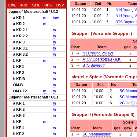
Datum
Zeit
Nr.
Team
Erw.
Jug.
Sen.
BFS
BSV
19.01.20
10:00
1
N.H.Young V
Jugend \ Meisterschaft \ U12
19.01.20
10:00
3
N.H.Young V
a KR 1
m
w
w
19.01.20
10:00
5
BTS Bayreut
a KR 2
m
a KR 2.1
w
Gruppe I (Vorrunde Gruppe I)
a KR 2.2
w
Sp
a KR 3
w
Platz
Team
ges.
g
a KR 3.1
w
1
⇒
N.H.Young Volleys
2
a KR 3.2
w
2
⇒
ATSV Oberkotzau - a.K.
2
b KF
m
3
⇒
BTS Bayreuth
2
b KF 1
w
b KF 2
w
aktuelle Spiele (Vorrunde Grupp
b KF-B
w
Datum
Zeit
Nr.
Te
OM-B
w
19.01.20
10:00
2
SC Memme
OM U12
m
w
19.01.20
10:00
4
SC Memme
Jugend \ Meisterschaft \ U13
19.01.20
10:00
6
VG Hof(H)
a KR 1
w
a KR 2
w
Gruppe II (Vorrunde Gruppe II)
a KR 3
w
b KF
m
Spiele
b KF 1
w
Platz
Team
ges.
gew.
v
b KF 2
w
1
⇒
SC Memmelsdorf
2
2