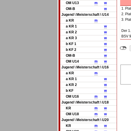
OM U13
m
w
1. Pla
OM-B
w
2. Pl
Jugend \ Meisterschaft \ U14
3. Pla
a KR
m
a KR 1
w
Der 1.
a KR 2
w
BSV 9
a KR 3
w
b KF 1
w
b KF 2
w
OM-B
w
OM U14
m
w
Jugend \ Meisterschaft \ U16
a KR
m
a KR 1
w
a KR 2
w
b KF
w
OM U16
m
w
Jugend \ Meisterschaft \ U18
KR
m
w
OM U18
m
w
Jugend \ Meisterschaft \ U20
KR
m
w