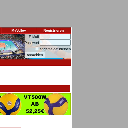
MyVolley
Registrieren
E-Mail:
Passwort:
angemeldet bleiben