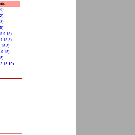
nis
16)
22)
18)
25)
25,9:15)
24,15:8)
,15:8)
,9:15)
25)
22,15:10)