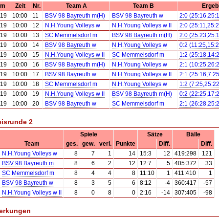
um
Zeit
Nr.
Team A
Team B
Ergeb
.19
10:00
11
BSV 98 Bayreuth m(H)
BSV 98 Bayreuth w
2:0 (25:16,25:
.19
10:00
12
N.H.Young Volleys w
N.H.Young Volleys w II
2:0 (25:11,25:
.19
10:00
13
SC Memmelsdorf m
BSV 98 Bayreuth m(H)
2:0 (25:23,25:
.19
10:00
14
BSV 98 Bayreuth w
N.H.Young Volleys w
0:2 (11:25,15:
.19
10:00
15
N.H.Young Volleys w II
SC Memmelsdorf m
1:2 (25:18,14:
.19
10:00
16
BSV 98 Bayreuth m(H)
N.H.Young Volleys w
2:1 (10:25,26:
.19
10:00
17
BSV 98 Bayreuth w
N.H.Young Volleys w II
2:1 (25:16,7:25
.19
10:00
18
SC Memmelsdorf m
N.H.Young Volleys w
1:2 (7:25,25:22
.19
10:00
19
N.H.Young Volleys w II
BSV 98 Bayreuth m(H)
0:2 (22:25,17:
.19
10:00
20
BSV 98 Bayreuth w
SC Memmelsdorf m
2:1 (26:28,25:
eisrunde 2
Spiele
Sätze
Bälle
Team
ges.
gew.
verl.
Punkte
Diff.
Diff.
N.H.Young Volleys w
8
7
1
14
15:3
12
419:298
121
BSV 98 Bayreuth m
8
6
2
12
12:7
5
405:372
33
SC Memmelsdorf m
8
4
4
8
11:10
1
411:410
1
BSV 98 Bayreuth w
8
3
5
6
8:12
-4
360:417
-57
N.H.Young Volleys w II
8
0
8
0
2:16
-14
307:405
-98
erkungen