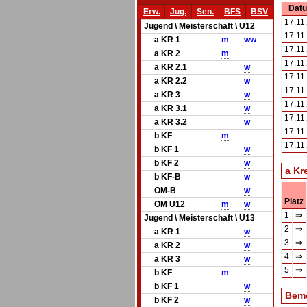
Dat
Erw.
Jug.
Sen.
BFS
BSV
17.11
Jugend \ Meisterschaft \ U12
17.11
a KR 1
m
w
w
17.11
a KR 2
m
17.11
a KR 2.1
w
17.11
a KR 2.2
w
17.11
a KR 3
w
17.11
a KR 3.1
w
17.11
a KR 3.2
w
17.11
b KF
m
17.11
b KF 1
w
b KF 2
w
a Kr
b KF-B
w
OM-B
w
Platz
OM U12
m
w
1
⇒
Jugend \ Meisterschaft \ U13
2
⇒
a KR 1
w
3
⇒
a KR 2
w
4
⇒
a KR 3
w
5
⇒
b KF
m
b KF 1
w
Bem
b KF 2
w