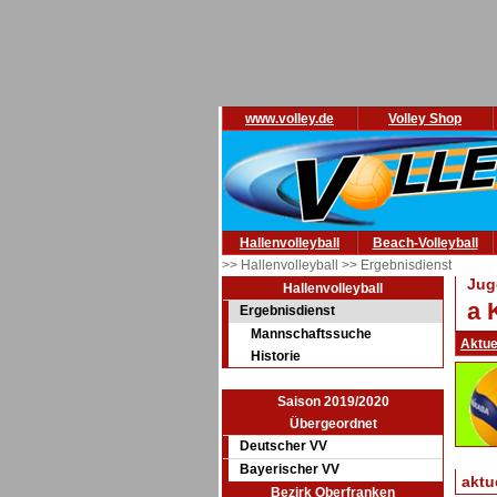
www.volley.de
Volley Shop
Hallenvolleyball
Beach-Volleyball
>> Hallenvolleyball
>> Ergebnisdienst
Jug
Hallenvolleyball
a 
Ergebnisdienst
Mannschaftssuche
Aktue
Historie
Saison 2019/2020
Übergeordnet
Deutscher VV
Bayerischer VV
aktu
Bezirk Oberfranken