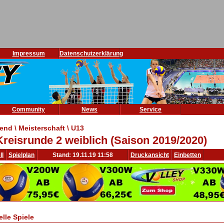
Impressum
Datenschutzerklärung
Community
News
Service
end \ Meisterschaft \ U13
Kreisrunde 2 weiblich (Saison 2019/2020)
ll
Spielplan
Stand: 19.11.19 11:58
Druckansicht
Einbetten
elle Spiele