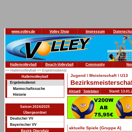
www.volley.de
Volley Shop
Impressum
Datenschu
Hallenvolleyball
Beach-Volleyball
Community
Ne
>> Hallenvolleyball
>> Ergebnisdienst
Jugend \ Meisterschaft \ U13
Hallenvolleyball
Bezirksmeisterschaf
Ergebnisdienst
Mannschaftssuche
Aktuell
Spielplan
Stand: 13.01.
Historie
Saison 2024/2025
Übergeordnet
Deutscher VV
Bayerischer VV
aktuelle Spiele (Gruppe A)
Bezirk Oberpfalz