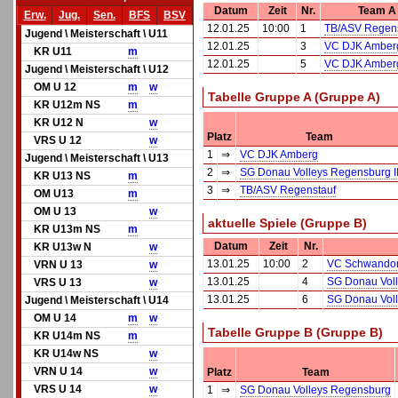
Datum
Zeit
Nr.
Team A
Erw.
Jug.
Sen.
BFS
BSV
12.01.25
10:00
1
TB/ASV Regens
Jugend \ Meisterschaft \ U11
12.01.25
3
VC DJK Amber
KR U11
m
12.01.25
5
VC DJK Amber
Jugend \ Meisterschaft \ U12
OM U 12
m
w
Tabelle Gruppe A (Gruppe A)
KR U12m NS
m
KR U12 N
w
Platz
Team
VRS U 12
w
1
⇒
VC DJK Amberg
Jugend \ Meisterschaft \ U13
2
⇒
SG Donau Volleys Regensburg I
KR U13 NS
m
3
⇒
TB/ASV Regenstauf
OM U13
m
OM U 13
w
aktuelle Spiele (Gruppe B)
KR U13m NS
m
Datum
Zeit
Nr.
KR U13w N
w
13.01.25
10:00
2
VC Schwandor
VRN U 13
w
13.01.25
4
SG Donau Vol
VRS U 13
w
13.01.25
6
SG Donau Vol
Jugend \ Meisterschaft \ U14
OM U 14
m
w
Tabelle Gruppe B (Gruppe B)
KR U14m NS
m
KR U14w NS
w
VRN U 14
w
Platz
Team
VRS U 14
w
1
⇒
SG Donau Volleys Regensburg