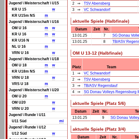
Jugend \ Meisterschaft \ U15
2
⇒
TSV Abensberg
KR U 15
w
3
⇒
VC Schwandorf
KR U15m NS
m
aktuelle Spiele (Halbfinale)
Jugend \ Meisterschaft \ U16
OM U 16
m
w
Datum
Zeit
Nr.
KR U 16
m
w
13.01.25
7
SG Donau Volle
KR U16 N
w
13.01.25
8
TB/ASV Regens
NL U 16
m
VRN U 16
w
OM U 13-12 (Halbfinale)
Jugend \ Meisterschaft \ U18
OM U 18
m
w
Platz
Team
KR U18m NS
m
1
⇒
VC Schwandorf
VRN U 18
w
2
⇒
TSV Abensberg
VRS U 18
m
3
⇒
TB/ASV Regenstauf
Jugend \ Meisterschaft \ U20
4
⇒
SG Donau Volleys Regensburg I
OM U 20
m
OM U20
w
aktuelle Spiele (Platz 5/6)
VRN U 20
w
Datum
Zeit
Nr.
T
Jugend \ Runde \ U11
13.01.25
9
SG Donau Volley
U11 Süd
mi
Jugend \ Runde \ U12
aktuelle Spiele (Platz 3/4)
U12 Süd
w
Datum
Zeit
Nr.
Te