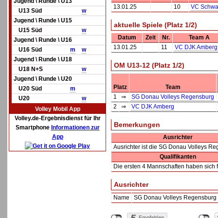
Jugend \ Runde \ U13
13.01.25
10
VC Schwa
U13 Süd
w
Jugend \ Runde \ U15
aktuelle Spiele (Platz 1/2)
U15 Süd
w
Datum
Zeit
Nr.
Team A
Jugend \ Runde \ U16
13.01.25
11
VC DJK Amberg
U16 Süd
m
w
Jugend \ Runde \ U18
OM U13-12 (Platz 1/2)
U18 N+S
w
Jugend \ Runde \ U20
Platz
Team
U20 Süd
m
1
⇒
SG Donau Volleys Regensburg
U20
w
2
⇒
VC DJK Amberg
Volley Mobil App
Volley.de-Ergebnisdienst für Ihr
Bemerkungen
Smartphone
Informationen zur
App
Ausrichter
Ausrichter ist die SG Donau Volleys Re
Qualifikanten
Die ersten 4 Mannschaften haben sich fü
Ausrichter
Name
SG Donau Volleys Regensburg