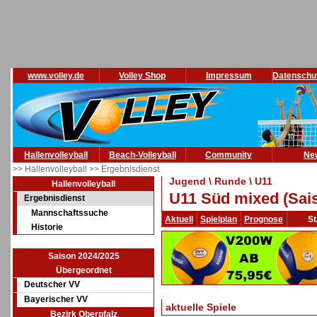
www.volley.de
Volley Shop
Impressum
Datenschu
Hallenvolleyball
Beach-Volleyball
Community
Ne
>> Hallenvolleyball
>> Ergebnisdienst
Jugend \ Runde \ U11
Hallenvolleyball
U11 Süd mixed (Sai
Ergebnisdienst
Mannschaftssuche
Aktuell
Spielplan
Prognose
St
Historie
Saison 2024/2025
Übergeordnet
Deutscher VV
Bayerischer VV
aktuelle Spiele
Bezirk Oberpfalz