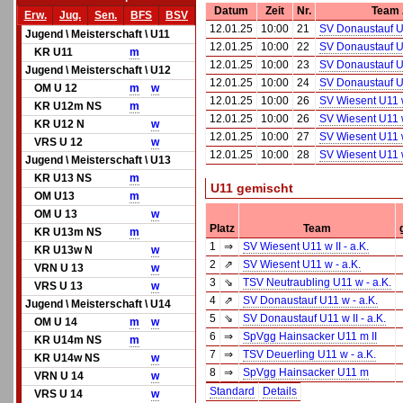
Datum
Zeit
Nr.
Team
Erw.
Jug.
Sen.
BFS
BSV
12.01.25
10:00
21
SV Donaustauf U1
Jugend \ Meisterschaft \ U11
12.01.25
10:00
22
SV Donaustauf U1
KR U11
m
12.01.25
10:00
23
SV Donaustauf U1
Jugend \ Meisterschaft \ U12
12.01.25
10:00
24
SV Donaustauf U1
OM U 12
m
w
12.01.25
10:00
26
SV Wiesent U11 w
KR U12m NS
m
12.01.25
10:00
26
SV Wiesent U11 w
KR U12 N
w
12.01.25
10:00
27
SV Wiesent U11 w 
VRS U 12
w
12.01.25
10:00
28
SV Wiesent U11 w 
Jugend \ Meisterschaft \ U13
KR U13 NS
m
U11 gemischt
OM U13
m
OM U 13
w
Platz
Team
KR U13m NS
m
1
⇒
SV Wiesent U11 w II - a.K.
KR U13w N
w
2
⇗
SV Wiesent U11 w - a.K.
VRN U 13
w
3
⇘
TSV Neutraubling U11 w - a.K.
VRS U 13
w
4
⇗
SV Donaustauf U11 w - a.K.
Jugend \ Meisterschaft \ U14
5
⇘
SV Donaustauf U11 w II - a.K.
OM U 14
m
w
6
⇒
SpVgg Hainsacker U11 m II
KR U14m NS
m
7
⇒
TSV Deuerling U11 w - a.K.
KR U14w NS
w
8
⇒
SpVgg Hainsacker U11 m
VRN U 14
w
Standard
Details
VRS U 14
w