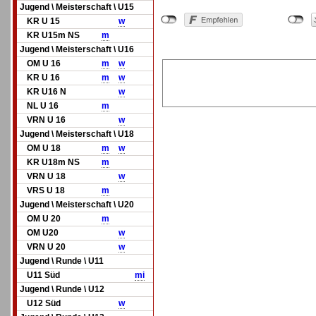
Jugend \ Meisterschaft \ U15
KR U 15
w
KR U15m NS
m
Jugend \ Meisterschaft \ U16
OM U 16
m
w
KR U 16
m
w
KR U16 N
w
NL U 16
m
VRN U 16
w
Jugend \ Meisterschaft \ U18
OM U 18
m
w
KR U18m NS
m
VRN U 18
w
VRS U 18
m
Jugend \ Meisterschaft \ U20
OM U 20
m
OM U20
w
VRN U 20
w
Jugend \ Runde \ U11
U11 Süd
mi
Jugend \ Runde \ U12
U12 Süd
w