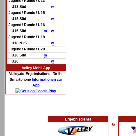
Jugend \ Runde \ U13
U13 Süd
w
Jugend \ Runde \ U15
U15 Süd
w
Jugend \ Runde \ U16
U16 Süd
m
w
Jugend \ Runde \ U18
U18 N+S
w
Jugend \ Runde \ U20
U20 Süd
m
U20
w
Volley Mobil App
Volley.de-Ergebnisdienst für Ihr
Smartphone
Informationen zur
App
Ergebnisdienst
&