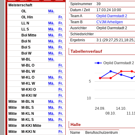
Spielnummer
39
Meisterschaft
Datum / Zeit
17.03.24 10:00
OL
Mä.
Team A
Orplid Darmstadt 2
OL Hin
Fr.
Team B
CVJM Arheilgen
LL N
Mä.
Fr.
Ausrichter
Orplid Darmstadt 2
LL S
Mä.
Fr.
Schiedsrichter
Bol Mitte
Mä.
Fr.
Ergebnis
3:1 (29:27,25:21,18:25,
Bol N
Mä.
Fr.
Bol S
Mä.
Fr.
Tabellenverlauf
Bol W
Mä.
Fr.
W-BL
Mä.
Orplid Darmstadt 2
W-BL O
Fr.
W-BL W
Fr.
W-KL O
Mä.
Fr.
5
W-KL W
Mä.
Fr.
W-KKl O
Fr.
W-KKl W
Fr.
10
Mitte
M-BL N
Mä.
Fr.
Mitte
M-BL S
Mä.
Fr.
24.09.
14.10.
08.10.
11.1
Mitte
M-KL N
Mä.
Fr.
Mitte
M-KL S
Mä.
Fr.
Halle
Mitte
M-KKl Mitte
Fr.
Mitte
M-KKl N
Fr.
Name
Berufsschulzentrum