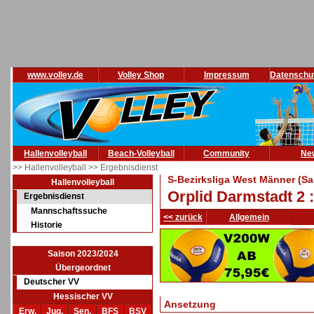
www.volley.de
Volley Shop
Impressum
Datenschu
Hallenvolleyball
Beach-Volleyball
Community
Ne
>> Hallenvolleyball
>> Ergebnisdienst
S-Bezirksliga West Männer (Sa
Hallenvolleyball
Orplid Darmstadt 2 
Ergebnisdienst
Mannschaftssuche
<< zurück
Allgemein
Historie
Saison 2023/2024
Übergeordnet
Deutscher VV
Hessischer VV
Ansetzung
Erw.
Jug.
Sen.
BFS
BSV