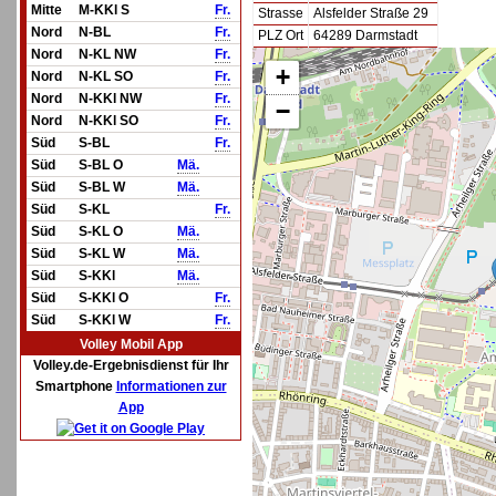
Mitte
M-KKl S
Fr.
Strasse
Alsfelder Straße 29
Nord
N-BL
Fr.
PLZ Ort
64289 Darmstadt
Nord
N-KL NW
Fr.
+
Nord
N-KL SO
Fr.
Nord
N-KKl NW
Fr.
−
Nord
N-KKl SO
Fr.
Süd
S-BL
Fr.
Süd
S-BL O
Mä.
Süd
S-BL W
Mä.
Süd
S-KL
Fr.
Süd
S-KL O
Mä.
Süd
S-KL W
Mä.
Süd
S-KKl
Mä.
Süd
S-KKl O
Fr.
Süd
S-KKl W
Fr.
Volley Mobil App
Volley.de-Ergebnisdienst für Ihr
Smartphone
Informationen zur
App