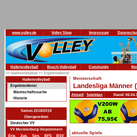
www.volley.de
Volley Shop
Impressum
Datenschu
Hallenvolleyball
Beach-Volleyball
Community
Ne
>> Hallenvolleyball
>> Ergebnisdienst
Meisterschaft
Hallenvolleyball
Landesliga Männer (
Ergebnisdienst
Mannschaftssuche
Aktuell
Spielplan
Stand: 06.04.
Historie
Saison 2018/2019
Übergeordnet
Deutscher VV
VV Mecklenburg-Vorpommern
aktuelle Spiele
Erw.
Jug.
Sen.
BFS
BSV