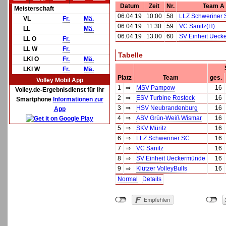
Datum
Zeit
Nr.
Team A
Meisterschaft
06.04.19
10:00
58
LLZ Schweriner
VL
Fr.
Mä.
06.04.19
11:30
59
VC Sanitz(H)
LL
Mä.
06.04.19
13:00
60
SV Einheit Uec
LL O
Fr.
LL W
Fr.
Tabelle
LKl O
Fr.
Mä.
LKl W
Fr.
Mä.
Platz
Team
ges.
Volley Mobil App
1
⇒
MSV Pampow
16
Volley.de-Ergebnisdienst für Ihr
2
⇒
ESV Turbine Rostock
16
Smartphone
Informationen zur
3
⇒
HSV Neubrandenburg
16
App
4
⇒
ASV Grün-Weiß Wismar
16
5
⇒
SKV Müritz
16
6
⇒
LLZ Schweriner SC
16
7
⇒
VC Sanitz
16
8
⇒
SV Einheit Ueckermünde
16
9
⇒
Klützer VolleyBulls
16
Normal
Details