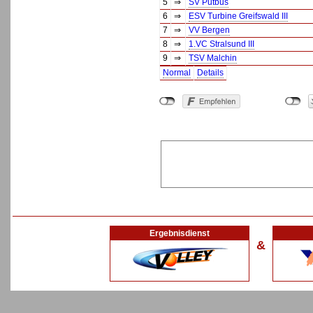
5
⇒
SV Putbus
6
⇒
ESV Turbine Greifswald III
7
⇒
VV Bergen
8
⇒
1.VC Stralsund III
9
⇒
TSV Malchin
Normal
Details
Ergebnisdienst
&