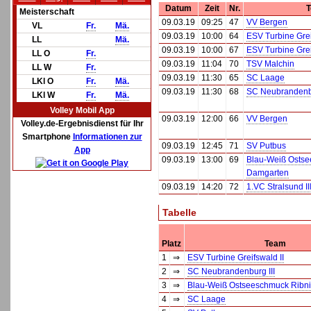
Datum
Zeit
Nr.
Meisterschaft
09.03.19
09:25
47
VV Bergen
VL
Fr.
Mä.
09.03.19
10:00
64
ESV Turbine Grei
LL
Mä.
09.03.19
10:00
67
ESV Turbine Grei
LL O
Fr.
09.03.19
11:04
70
TSV Malchin
LL W
Fr.
09.03.19
11:30
65
SC Laage
LKl O
Fr.
Mä.
09.03.19
11:30
68
SC Neubrandenbu
LKl W
Fr.
Mä.
Volley Mobil App
09.03.19
12:00
66
VV Bergen
Volley.de-Ergebnisdienst für Ihr
Smartphone
Informationen zur
09.03.19
12:45
71
SV Putbus
App
09.03.19
13:00
69
Blau-Weiß Ostse
Damgarten
09.03.19
14:20
72
1.VC Stralsund II
Tabelle
Platz
Team
1
⇒
ESV Turbine Greifswald II
2
⇒
SC Neubrandenburg III
3
⇒
Blau-Weiß Ostseeschmuck Ribn
4
⇒
SC Laage