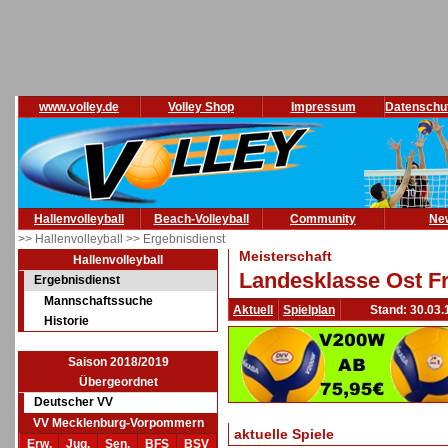
www.volley.de
Volley Shop
Impressum
Datenschu
Hallenvolleyball
Beach-Volleyball
Community
Ne
>> Hallenvolleyball
>> Ergebnisdienst
Meisterschaft
Hallenvolleyball
Landesklasse Ost Fr
Ergebnisdienst
Mannschaftssuche
Aktuell
Spielplan
Stand: 30.03.
Historie
Saison 2018/2019
Übergeordnet
Deutscher VV
VV Mecklenburg-Vorpommern
aktuelle Spiele
Erw.
Jug.
Sen.
BFS
BSV