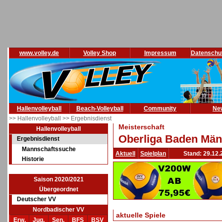
www.volley.de
Volley Shop
Impressum
Datenschu
Hallenvolleyball
Beach-Volleyball
Community
Ne
>> Hallenvolleyball
>> Ergebnisdienst
Meisterschaft
Hallenvolleyball
Oberliga Baden Män
Ergebnisdienst
Mannschaftssuche
Aktuell
Spielplan
Stand: 29.12.
Historie
Saison 2020/2021
Übergeordnet
Deutscher VV
Nordbadischer VV
aktuelle Spiele
Erw.
Jug.
Sen.
BFS
BSV