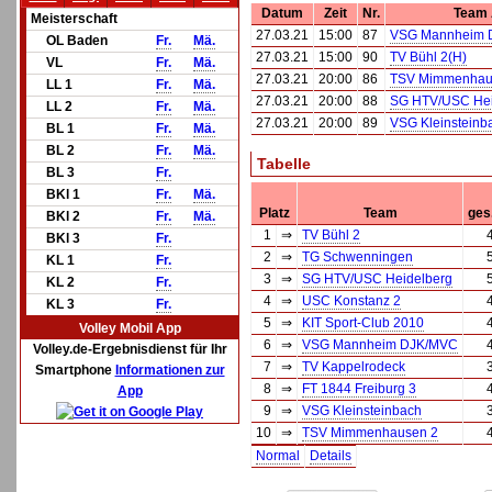
Datum
Zeit
Nr.
Team
Meisterschaft
27.03.21
15:00
87
VSG Mannheim 
OL Baden
Fr.
Mä.
27.03.21
15:00
90
TV Bühl 2(H)
VL
Fr.
Mä.
27.03.21
20:00
86
TSV Mimmenhau
LL 1
Fr.
Mä.
27.03.21
20:00
88
SG HTV/USC Hei
LL 2
Fr.
Mä.
27.03.21
20:00
89
VSG Kleinsteinb
BL 1
Fr.
Mä.
BL 2
Fr.
Mä.
Tabelle
BL 3
Fr.
BKl 1
Fr.
Mä.
Platz
Team
ges
BKl 2
Fr.
Mä.
1
⇒
TV Bühl 2
BKl 3
Fr.
2
⇒
TG Schwenningen
KL 1
Fr.
3
⇒
SG HTV/USC Heidelberg
KL 2
Fr.
4
⇒
USC Konstanz 2
KL 3
Fr.
5
⇒
KIT Sport-Club 2010
Volley Mobil App
6
⇒
VSG Mannheim DJK/MVC
Volley.de-Ergebnisdienst für Ihr
7
⇒
TV Kappelrodeck
Smartphone
Informationen zur
8
⇒
FT 1844 Freiburg 3
App
9
⇒
VSG Kleinsteinbach
10
⇒
TSV Mimmenhausen 2
Normal
Details