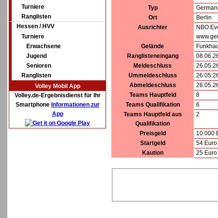
Turniere
Typ
German 
Ranglisten
Ort
Berlin
Hessen / HVV
Ausrichter
NBO Ev
Turniere
www.ge
Erwachsene
Gelände
Funkhau
Jugend
Ranglisteneingang
08.06.2
Senioren
Meldeschluss
26.05.2
Ranglisten
Ummeldeschluss
26.05.2
Abmeldeschluss
26.05.2
Volley Mobil App
Teams Hauptfeld
8
Volley.de-Ergebnisdienst für Ihr
Smartphone
Informationen zur
Teams Qualifikation
6
App
Teams Hauptfeld aus
2
Qualifikation
Preisgeld
10.000 
Startgeld
54 Euro 
Kaution
25 Euro 