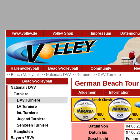
www.volley.de
Volley Shop
Impressum
Datenschu
Hallenvolleyball
Beach-Volleyball
Community
Ne
>> Beach-Volleyball
>> National / DVV
>> Turniere
>> DVV Turniere
Beach-Volleyball
German Beach Tour B
National / DVV
Allgemein
Information
Turniere
DVV Turniere
LV Turniere
Int. Turniere
Jugend Turniere
Senioren Turniere
Datum von
04.06.2
Ranglisten
Datum bis
07.06.2
Bayern / BVV
Geschlecht
Frauen