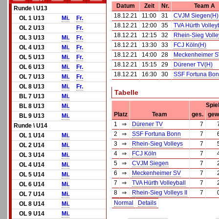
Datum
Zeit
Nr.
Team A
Runde \ U13
18.12.21
11:00
31
CVJM Siegen(H)
OL 1 U13
Mi.
Fr.
18.12.21
12:00
35
TVA Hürth Volley
OL 2 U13
Fr.
18.12.21
12:15
32
Rhein-Sieg Volle
OL 3 U13
Mi.
Fr.
18.12.21
13:30
33
FCJ Köln(H)
OL 4 U13
Mi.
Fr.
18.12.21
14:00
28
Meckenheimer S
OL 5 U13
Mi.
Fr.
18.12.21
15:15
29
Dürener TV(H)
OL 6 U13
Mi.
Fr.
18.12.21
16:30
30
SSF Fortuna Bon
OL 7 U13
Mi.
Fr.
OL 8 U13
Mi.
Fr.
Tabelle
BL 7 U13
Mi.
Spie
BL 8 U13
Mi.
Platz
Team
ges.
gew
BL 9 U13
Mi.
1
⇒
Dürener TV
7
Runde \ U14
2
⇒
SSF Fortuna Bonn
7
OL 1 U14
Mi.
3
⇒
Rhein-Sieg Volleys
7
OL 2 U14
Mi.
4
⇒
FCJ Köln
7
OL 3 U14
Mi.
5
⇒
CVJM Siegen
7
OL 4 U14
Mi.
6
⇒
Meckenheimer SV
7
OL 5 U14
Mi.
7
⇒
TVA Hürth Volleyball
7
OL 6 U14
Mi.
8
⇒
Rhein-Sieg Volleys II
7
OL 7 U14
Mi.
Normal
Details
OL 8 U14
Mi.
OL 9 U14
Mi.