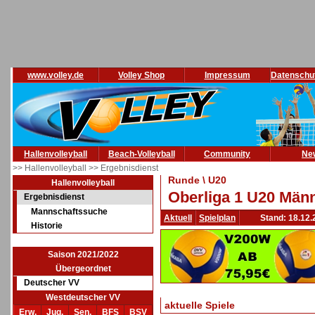
www.volley.de
Volley Shop
Impressum
Datenschu
Hallenvolleyball
Beach-Volleyball
Community
Ne
>> Hallenvolleyball
>> Ergebnisdienst
Runde \ U20
Hallenvolleyball
Oberliga 1 U20 Männ
Ergebnisdienst
Mannschaftssuche
Aktuell
Spielplan
Stand: 18.12.
Historie
Saison 2021/2022
Übergeordnet
Deutscher VV
Westdeutscher VV
aktuelle Spiele
Erw.
Jug.
Sen.
BFS
BSV