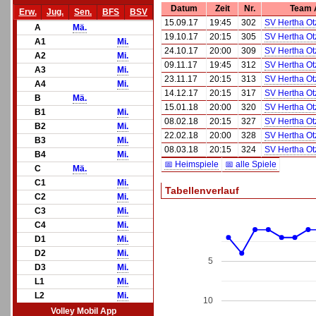
Datum
Zeit
Nr.
Team 
Erw.
Jug.
Sen.
BFS
BSV
15.09.17
19:45
302
SV Hertha Ot
A
Mä.
19.10.17
20:15
305
SV Hertha Ot
A1
Mi.
24.10.17
20:00
309
SV Hertha Ot
A2
Mi.
09.11.17
19:45
312
SV Hertha Ot
A3
Mi.
23.11.17
20:15
313
SV Hertha Ot
A4
Mi.
14.12.17
20:15
317
SV Hertha Ot
B
Mä.
15.01.18
20:00
320
SV Hertha Ot
B1
Mi.
08.02.18
20:15
327
SV Hertha Ot
B2
Mi.
22.02.18
20:00
328
SV Hertha Ot
B3
Mi.
08.03.18
20:15
324
SV Hertha Ot
B4
Mi.
📅 Heimspiele
📅 alle Spiele
C
Mä.
C1
Mi.
Tabellenverlauf
C2
Mi.
C3
Mi.
C4
Mi.
D1
Mi.
D2
Mi.
5
D3
Mi.
L1
Mi.
L2
Mi.
10
Volley Mobil App