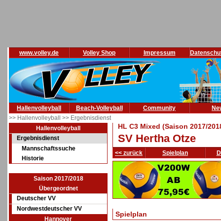
www.volley.de
Volley Shop
Impressum
Datenschu
Hallenvolleyball
Beach-Volleyball
Community
Ne
>> Hallenvolleyball
>> Ergebnisdienst
HL C3 Mixed (Saison 2017/201
Hallenvolleyball
SV Hertha Otze
Ergebnisdienst
Mannschaftssuche
<< zurück
Spielplan
D
Historie
Saison 2017/2018
Übergeordnet
Deutscher VV
Nordwestdeutscher VV
Spielplan
Hannover