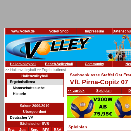
www.volley.de
Volley Shop
Impressum
Datenschu
Hallenvolleyball
Beach-Volleyball
Community
Ne
>> Hallenvolleyball
>> Ergebnisdienst
Sachsenklasse Staffel Ost Fra
Hallenvolleyball
VfL Pirna-Copitz 07
Ergebnisdienst
Mannschaftssuche
<< zurück
Spielplan
D
Historie
Saison 2009/2010
Übergeordnet
Deutscher VV
Sächsischer SVB
Spielplan
Erw.
Jug.
Sen.
BFS
BSV