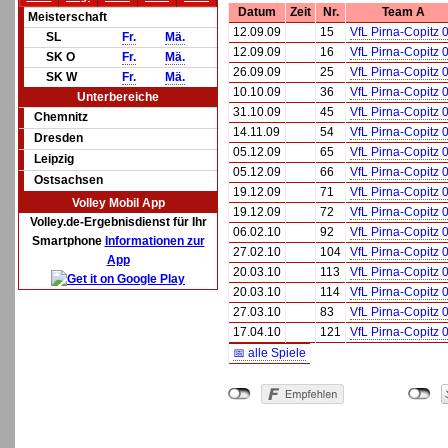
Datum
Zeit
Nr.
Team A
Meisterschaft
12.09.09
15
VfL Pirna-Copitz 
SL
Fr.
Mä.
12.09.09
16
VfL Pirna-Copitz 
SK O
Fr.
Mä.
26.09.09
25
VfL Pirna-Copitz 
SK W
Fr.
Mä.
10.10.09
36
VfL Pirna-Copitz 
Unterbereiche
31.10.09
45
VfL Pirna-Copitz 
Chemnitz
14.11.09
54
VfL Pirna-Copitz 
Dresden
05.12.09
65
VfL Pirna-Copitz 
Leipzig
05.12.09
66
VfL Pirna-Copitz 
Ostsachsen
19.12.09
71
VfL Pirna-Copitz 
Volley Mobil App
19.12.09
72
VfL Pirna-Copitz 
Volley.de-Ergebnisdienst für Ihr
06.02.10
92
VfL Pirna-Copitz 
Smartphone
Informationen zur
27.02.10
104
VfL Pirna-Copitz 
App
20.03.10
113
VfL Pirna-Copitz 
20.03.10
114
VfL Pirna-Copitz 
27.03.10
83
VfL Pirna-Copitz 
17.04.10
121
VfL Pirna-Copitz 
📅 alle Spiele