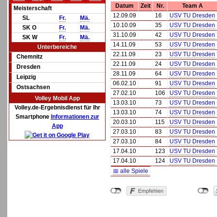
Datum
Zeit
Nr.
Team A
Meisterschaft
12.09.09
16
USV TU Dresden
SL
Fr.
Mä.
10.10.09
35
USV TU Dresden
SK O
Fr.
Mä.
31.10.09
42
USV TU Dresden
SK W
Fr.
Mä.
14.11.09
53
USV TU Dresden
Unterbereiche
22.11.09
23
USV TU Dresden
Chemnitz
22.11.09
24
USV TU Dresden
Dresden
28.11.09
64
USV TU Dresden
Leipzig
06.02.10
91
USV TU Dresden
Ostsachsen
27.02.10
106
USV TU Dresden
Volley Mobil App
13.03.10
73
USV TU Dresden
Volley.de-Ergebnisdienst für Ihr
13.03.10
74
USV TU Dresden
Smartphone
Informationen zur
20.03.10
115
USV TU Dresden
App
27.03.10
83
USV TU Dresden
27.03.10
84
USV TU Dresden
17.04.10
123
USV TU Dresden
17.04.10
124
USV TU Dresden
📅 alle Spiele