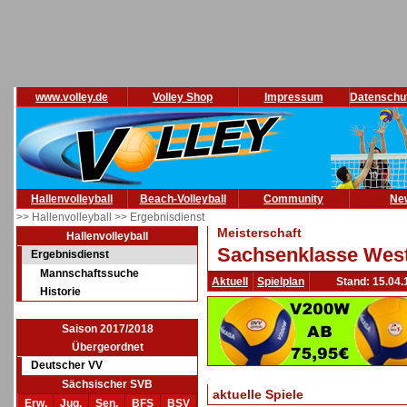
www.volley.de
Volley Shop
Impressum
Datenschu
Hallenvolleyball
Beach-Volleyball
Community
Ne
>> Hallenvolleyball
>> Ergebnisdienst
Meisterschaft
Hallenvolleyball
Sachsenklasse West
Ergebnisdienst
Mannschaftssuche
Aktuell
Spielplan
Stand: 15.04.
Historie
Saison 2017/2018
Übergeordnet
Deutscher VV
Sächsischer SVB
aktuelle Spiele
Erw.
Jug.
Sen.
BFS
BSV