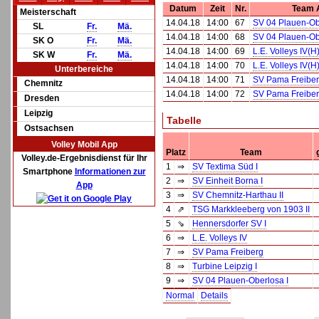
Datum
Zeit
Nr.
Team 
Meisterschaft
14.04.18
14:00
67
SV 04 Plauen-Ob
SL
Fr.
Mä.
14.04.18
14:00
68
SV 04 Plauen-Ob
SK O
Fr.
Mä.
14.04.18
14:00
69
L.E. Volleys IV(H
SK W
Fr.
Mä.
14.04.18
14:00
70
L.E. Volleys IV(H
Unterbereiche
14.04.18
14:00
71
SV Pama Freiber
Chemnitz
14.04.18
14:00
72
SV Pama Freiber
Dresden
Leipzig
Tabelle
Ostsachsen
Volley Mobil App
Platz
Team
Volley.de-Ergebnisdienst für Ihr
1
⇒
SV Textima Süd I
Smartphone
Informationen zur
2
⇒
SV Einheit Borna I
App
3
⇒
SV Chemnitz-Harthau II
4
⇗
TSG Markkleeberg von 1903 II
5
⇘
Hennersdorfer SV I
6
⇒
L.E. Volleys IV
7
⇒
SV Pama Freiberg
8
⇒
Turbine Leipzig I
9
⇒
SV 04 Plauen-Oberlosa I
Normal
Details