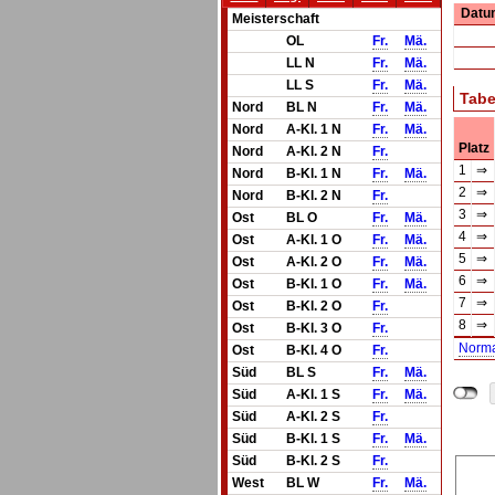
Datu
Meisterschaft
OL
Fr.
Mä.
LL N
Fr.
Mä.
LL S
Fr.
Mä.
Tabe
Nord
BL N
Fr.
Mä.
Nord
A-Kl. 1 N
Fr.
Mä.
Platz
Nord
A-Kl. 2 N
Fr.
1
⇒
Nord
B-Kl. 1 N
Fr.
Mä.
2
⇒
Nord
B-Kl. 2 N
Fr.
3
⇒
Ost
BL O
Fr.
Mä.
4
⇒
Ost
A-Kl. 1 O
Fr.
Mä.
5
⇒
Ost
A-Kl. 2 O
Fr.
Mä.
6
⇒
Ost
B-Kl. 1 O
Fr.
Mä.
7
⇒
Ost
B-Kl. 2 O
Fr.
8
⇒
Ost
B-Kl. 3 O
Fr.
Norm
Ost
B-Kl. 4 O
Fr.
Süd
BL S
Fr.
Mä.
Süd
A-Kl. 1 S
Fr.
Mä.
Süd
A-Kl. 2 S
Fr.
Süd
B-Kl. 1 S
Fr.
Mä.
Süd
B-Kl. 2 S
Fr.
West
BL W
Fr.
Mä.