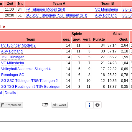
m
Zeit
Nr.
Team A
Team B
11:00
34
FV Tübinger Modell 2(H)
VC Mönsheim
3:0 (2
20:30
51
SG SSC Tübingen/TSG Tübingen 2(H)
ASV Botnang
0:3 (0
lle
Spiele
Sätze
Team
ges.
gew.
verl.
Punkte
Quot.
FV Tübinger Modell 2
14
11
3
34
37:14
2,64
ASV Botnang
14
11
3
33
37:17
2,18
TSG Tübingen
14
9
5
27
35:22
1,59
VC Mönsheim
14
7
7
21
24:23
1,04
Volleyball Akademie Stuttgart 4
14
5
9
17
22:32
0,69
Renninger SC
14
6
8
16
25:32
0,78
SG SSC Tübingen/TSG Tübingen 2
14
4
10
12
19:35
0,54
SG TSG Reutlingen 2/TSV Betzingen
14
3
11
8
13:37
0,35
al
Details