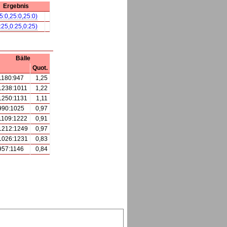
Ergebnis
5:0,25:0,25:0)
:25,0:25,0:25)
Bälle
Quot.
1180:947
1,25
1238:1011
1,22
1250:1131
1,11
990:1025
0,97
1109:1222
0,91
1212:1249
0,97
1026:1231
0,83
957:1146
0,84