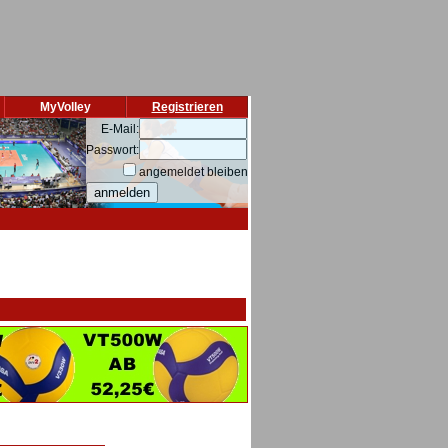
MyVolley
Registrieren
E-Mail:
Passwort:
angemeldet bleiben