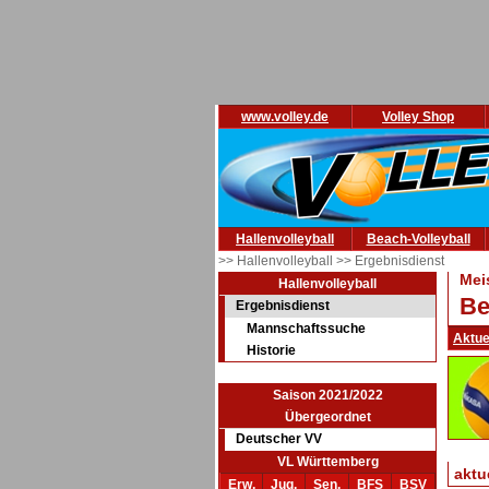
www.volley.de
Volley Shop
Hallenvolleyball
Beach-Volleyball
>> Hallenvolleyball
>> Ergebnisdienst
Mei
Hallenvolleyball
Be
Ergebnisdienst
Mannschaftssuche
Aktue
Historie
Saison 2021/2022
Übergeordnet
Deutscher VV
VL Württemberg
aktu
Erw.
Jug.
Sen.
BFS
BSV