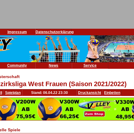
Impressum
Datenschutzerklärung
Community
News
Service
sterschaft
zirksliga West Frauen (Saison 2021/2022)
ll
Spielplan
Stand: 06.04.22 23:30
Druckansicht
Einbetten
elle Spiele