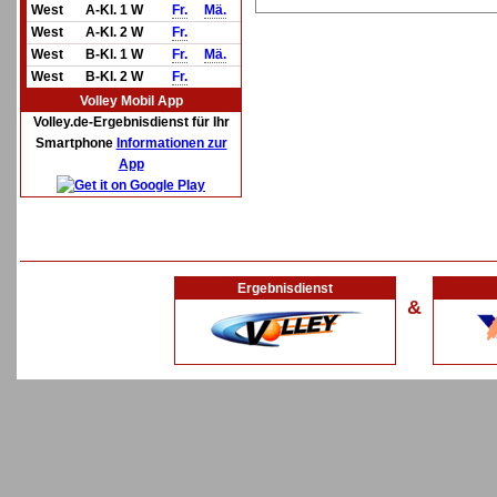
West
A-Kl. 1 W
Fr.
Mä.
West
A-Kl. 2 W
Fr.
West
B-Kl. 1 W
Fr.
Mä.
West
B-Kl. 2 W
Fr.
Volley Mobil App
Volley.de-Ergebnisdienst für Ihr
Smartphone
Informationen zur
App
Ergebnisdienst
&