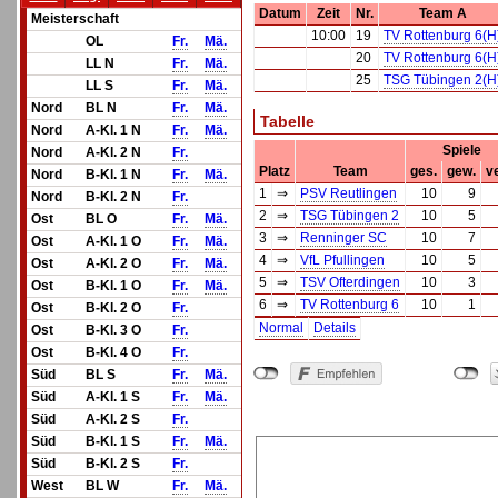
Datum
Zeit
Nr.
Team A
Meisterschaft
10:00
19
TV Rottenburg 6(H
OL
Fr.
Mä.
20
TV Rottenburg 6(H
LL N
Fr.
Mä.
25
TSG Tübingen 2(H
LL S
Fr.
Mä.
Nord
BL N
Fr.
Mä.
Tabelle
Nord
A-Kl. 1 N
Fr.
Mä.
Spiele
Nord
A-Kl. 2 N
Fr.
Platz
Team
ges.
gew.
ve
Nord
B-Kl. 1 N
Fr.
Mä.
1
⇒
PSV Reutlingen
10
9
Nord
B-Kl. 2 N
Fr.
2
⇒
TSG Tübingen 2
10
5
Ost
BL O
Fr.
Mä.
3
⇒
Renninger SC
10
7
Ost
A-Kl. 1 O
Fr.
Mä.
4
⇒
VfL Pfullingen
10
5
Ost
A-Kl. 2 O
Fr.
Mä.
5
⇒
TSV Ofterdingen
10
3
Ost
B-Kl. 1 O
Fr.
Mä.
6
⇒
TV Rottenburg 6
10
1
Ost
B-Kl. 2 O
Fr.
Normal
Details
Ost
B-Kl. 3 O
Fr.
Ost
B-Kl. 4 O
Fr.
Süd
BL S
Fr.
Mä.
Süd
A-Kl. 1 S
Fr.
Mä.
Süd
A-Kl. 2 S
Fr.
Süd
B-Kl. 1 S
Fr.
Mä.
Süd
B-Kl. 2 S
Fr.
West
BL W
Fr.
Mä.