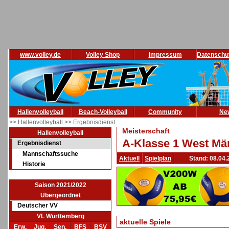
www.volley.de
Volley Shop
Impressum
Datenschu
Hallenvolleyball
Beach-Volleyball
Community
Ne
>> Hallenvolleyball
>> Ergebnisdienst
Meisterschaft
Hallenvolleyball
A-Klasse 1 West Män
Ergebnisdienst
Mannschaftssuche
Aktuell
Spielplan
Stand: 08.04.
Historie
Saison 2021/2022
Übergeordnet
Deutscher VV
VL Württemberg
aktuelle Spiele
Erw.
Jug.
Sen.
BFS
BSV