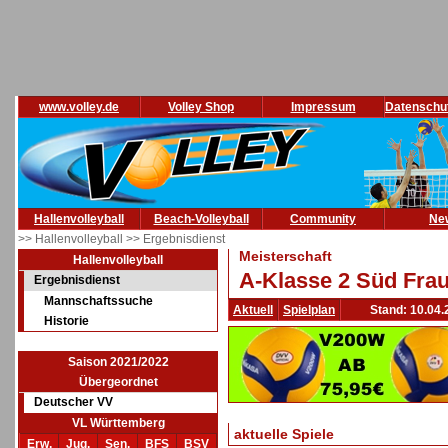
www.volley.de
Volley Shop
Impressum
Datenschu
Hallenvolleyball
Beach-Volleyball
Community
Ne
>> Hallenvolleyball
>> Ergebnisdienst
Meisterschaft
Hallenvolleyball
A-Klasse 2 Süd Frau
Ergebnisdienst
Mannschaftssuche
Aktuell
Spielplan
Stand: 10.04.
Historie
Saison 2021/2022
Übergeordnet
Deutscher VV
VL Württemberg
aktuelle Spiele
Erw.
Jug.
Sen.
BFS
BSV