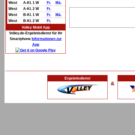
West
A-Kl. 1 W
Fr.
Mä.
West
A-Kl. 2 W
Fr.
West
B-Kl. 1 W
Fr.
Mä.
West
B-Kl. 2 W
Fr.
Volley Mobil App
Volley.de-Ergebnisdienst für Ihr
Smartphone
Informationen zur
App
Ergebnisdienst
&