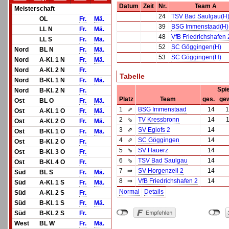
Datum
Zeit
Nr.
Team A
Meisterschaft
24
TSV Bad Saulgau(H
OL
Fr.
Mä.
39
BSG Immenstaad(H)
LL N
Fr.
Mä.
48
VfB Friedrichshafen 
LL S
Fr.
Mä.
52
SC Göggingen(H)
Nord
BL N
Fr.
Mä.
53
SC Göggingen(H)
Nord
A-Kl. 1 N
Fr.
Mä.
Nord
A-Kl. 2 N
Fr.
Tabelle
Nord
B-Kl. 1 N
Fr.
Mä.
Spi
Nord
B-Kl. 2 N
Fr.
Platz
Team
ges.
ge
Ost
BL O
Fr.
Mä.
1
⇗
BSG Immenstaad
14
1
Ost
A-Kl. 1 O
Fr.
Mä.
2
⇘
TV Kressbronn
14
Ost
A-Kl. 2 O
Fr.
Mä.
3
⇗
SV Eglofs 2
14
Ost
B-Kl. 1 O
Fr.
Mä.
4
⇗
SC Göggingen
14
Ost
B-Kl. 2 O
Fr.
5
⇘
SV Hauerz
14
Ost
B-Kl. 3 O
Fr.
6
⇘
TSV Bad Saulgau
14
Ost
B-Kl. 4 O
Fr.
7
⇒
SV Horgenzell 2
14
Süd
BL S
Fr.
Mä.
8
⇒
VfB Friedrichshafen 2
14
Süd
A-Kl. 1 S
Fr.
Mä.
Normal
Details
Süd
A-Kl. 2 S
Fr.
Süd
B-Kl. 1 S
Fr.
Mä.
Süd
B-Kl. 2 S
Fr.
West
BL W
Fr.
Mä.