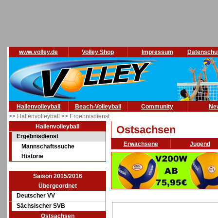
www.volley.de
Volley Shop
Impressum
Datenschu
Hallenvolleyball
Beach-Volleyball
Community
Ne
>> Hallenvolleyball
>> Ergebnisdienst
Hallenvolleyball
Ostsachsen
Ergebnisdienst
Erwachsene
Jugend
Mannschaftssuche
Historie
Saison 2015/2016
Übergeordnet
Deutscher VV
Sächsischer SVB
Ostsachsen