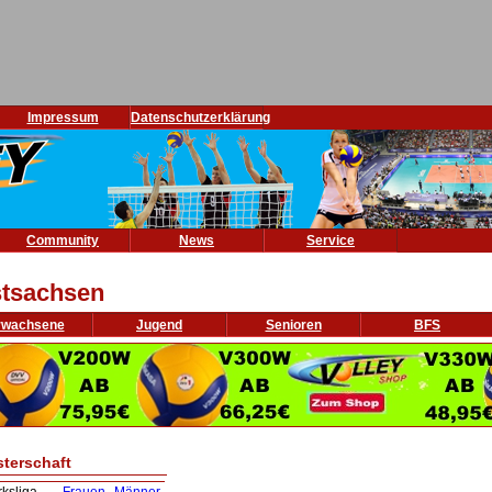
Impressum
Datenschutzerklärung
Community
News
Service
tsachsen
rwachsene
Jugend
Senioren
BFS
sterschaft