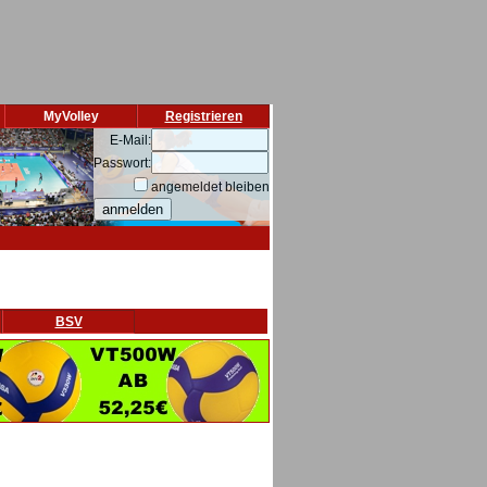
MyVolley
Registrieren
E-Mail:
Passwort:
angemeldet bleiben
BSV