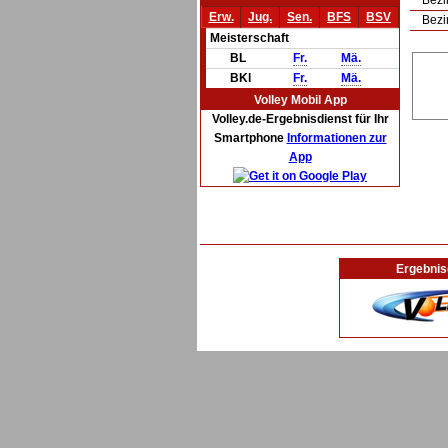
Bezi
Erw.
Jug.
Sen.
BFS
BSV
Bezi
Meisterschaft
BL
Fr.
Mä.
BKl
Fr.
Mä.
Volley Mobil App
Volley.de-Ergebnisdienst für Ihr
Smartphone
Informationen zur
App
Ergebnis