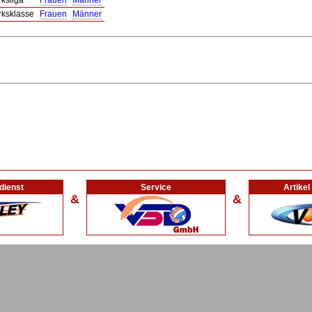
rksliga
Frauen
Männer
rksklasse
Frauen
Männer
dienst
Service
Artike
&
&