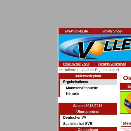
www.volley.de
Volley Shop
Hallenvolleyball
Beach-Volleyball
>> Hallenvolleyball
>> Ergebnisdienst
Hallenvolleyball
Os
Ergebnisdienst
E
Mannschaftssuche
Historie
Saison 2015/2016
Übergeordnet
Deutscher VV
Mei
Sächsischer SVB
Ostsachsen