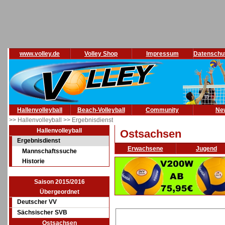
www.volley.de
Volley Shop
Impressum
Datenschu
Hallenvolleyball
Beach-Volleyball
Community
Ne
>> Hallenvolleyball
>> Ergebnisdienst
Hallenvolleyball
Ostsachsen
Ergebnisdienst
Erwachsene
Jugend
Mannschaftssuche
Historie
Saison 2015/2016
Übergeordnet
Deutscher VV
Sächsischer SVB
Ostsachsen