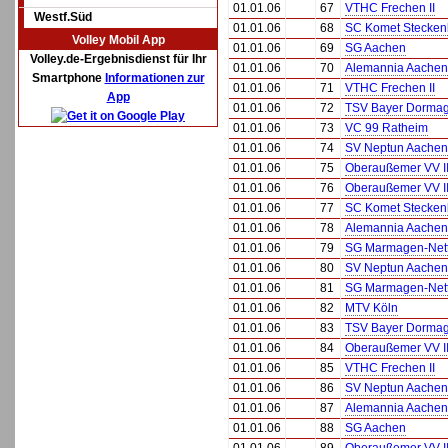
01.01.06
67
VTHC Frechen II
Westf.Süd
01.01.06
68
SC Komet Stecken
Volley Mobil App
01.01.06
69
SG Aachen
Volley.de-Ergebnisdienst für Ihr
01.01.06
70
Alemannia Aachen
Smartphone
Informationen zur
01.01.06
71
VTHC Frechen II
App
01.01.06
72
TSV Bayer Dormag
01.01.06
73
VC 99 Ratheim
01.01.06
74
SV Neptun Aachen
01.01.06
75
Oberaußemer VV I
01.01.06
76
Oberaußemer VV I
01.01.06
77
SC Komet Stecken
01.01.06
78
Alemannia Aachen
01.01.06
79
SG Marmagen-Net
01.01.06
80
SV Neptun Aachen
01.01.06
81
SG Marmagen-Net
01.01.06
82
MTV Köln
01.01.06
83
TSV Bayer Dormag
01.01.06
84
Oberaußemer VV I
01.01.06
85
VTHC Frechen II
01.01.06
86
SV Neptun Aachen
01.01.06
87
Alemannia Aachen
01.01.06
88
SG Aachen