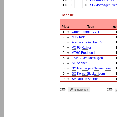
01.01.06
89
Oberaußemer VV I
01.01.06
90
SG Marmagen-Net
Tabelle
Platz
Team
ge
1
⇒
Oberaußemer VV II
2
⇒
MTV Köln
3
⇒
Alemannia Aachen IV
4
⇒
VC 99 Ratheim
5
⇒
VTHC Frechen II
6
⇒
TSV Bayer Dormagen II
7
⇒
SG Aachen
8
⇒
SG Marmagen-Nettersheim
9
⇒
SC Komet Steckenborn
10
⇒
SV Neptun Aachen