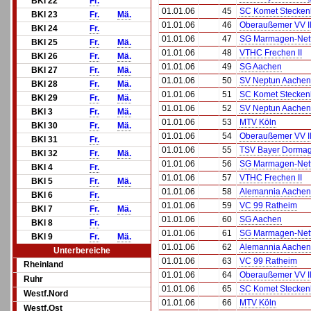
BKl 22
Fr.
01.01.06
45
SC Komet Stecken
BKl 23
Fr.
Mä.
01.01.06
46
Oberaußemer VV I
BKl 24
Fr.
01.01.06
47
SG Marmagen-Net
BKl 25
Fr.
Mä.
01.01.06
48
VTHC Frechen II
BKl 26
Fr.
Mä.
01.01.06
49
SG Aachen
BKl 27
Fr.
Mä.
01.01.06
50
SV Neptun Aachen
BKl 28
Fr.
Mä.
01.01.06
51
SC Komet Stecken
BKl 29
Fr.
Mä.
01.01.06
52
SV Neptun Aachen
BKl 3
Fr.
Mä.
01.01.06
53
MTV Köln
BKl 30
Fr.
Mä.
01.01.06
54
Oberaußemer VV I
BKl 31
Fr.
01.01.06
55
TSV Bayer Dormag
BKl 32
Fr.
Mä.
01.01.06
56
SG Marmagen-Net
BKl 4
Fr.
01.01.06
57
VTHC Frechen II
BKl 5
Fr.
Mä.
01.01.06
58
Alemannia Aachen
BKl 6
Fr.
01.01.06
59
VC 99 Ratheim
BKl 7
Fr.
Mä.
01.01.06
60
SG Aachen
BKl 8
Fr.
01.01.06
61
SG Marmagen-Net
BKl 9
Fr.
Mä.
01.01.06
62
Alemannia Aachen
Unterbereiche
01.01.06
63
VC 99 Ratheim
Rheinland
01.01.06
64
Oberaußemer VV I
Ruhr
01.01.06
65
SC Komet Stecken
Westf.Nord
01.01.06
66
MTV Köln
Westf.Ost