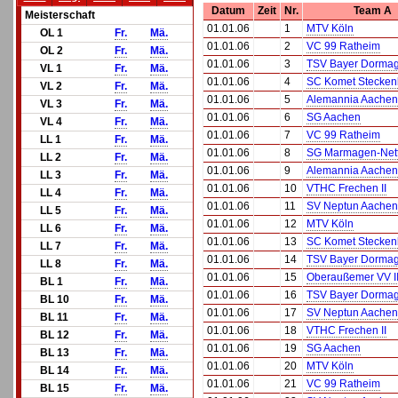
Datum
Zeit
Nr.
Team A
Meisterschaft
01.01.06
1
MTV Köln
OL 1
Fr.
Mä.
01.01.06
2
VC 99 Ratheim
OL 2
Fr.
Mä.
01.01.06
3
TSV Bayer Dormag
VL 1
Fr.
Mä.
01.01.06
4
SC Komet Stecken
VL 2
Fr.
Mä.
01.01.06
5
Alemannia Aachen
VL 3
Fr.
Mä.
01.01.06
6
SG Aachen
VL 4
Fr.
Mä.
01.01.06
7
VC 99 Ratheim
LL 1
Fr.
Mä.
01.01.06
8
SG Marmagen-Net
LL 2
Fr.
Mä.
01.01.06
9
Alemannia Aachen
LL 3
Fr.
Mä.
01.01.06
10
VTHC Frechen II
LL 4
Fr.
Mä.
01.01.06
11
SV Neptun Aachen
LL 5
Fr.
Mä.
01.01.06
12
MTV Köln
LL 6
Fr.
Mä.
01.01.06
13
SC Komet Stecken
LL 7
Fr.
Mä.
01.01.06
14
TSV Bayer Dormag
LL 8
Fr.
Mä.
01.01.06
15
Oberaußemer VV I
BL 1
Fr.
Mä.
01.01.06
16
TSV Bayer Dormag
BL 10
Fr.
Mä.
01.01.06
17
SV Neptun Aachen
BL 11
Fr.
Mä.
01.01.06
18
VTHC Frechen II
BL 12
Fr.
Mä.
01.01.06
19
SG Aachen
BL 13
Fr.
Mä.
01.01.06
20
MTV Köln
BL 14
Fr.
Mä.
01.01.06
21
VC 99 Ratheim
BL 15
Fr.
Mä.