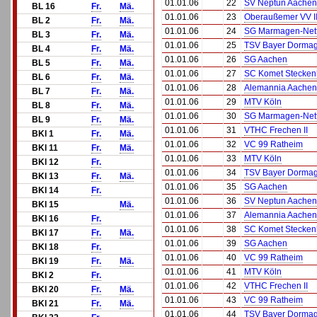
01.01.06
22
SV Neptun Aachen
BL 16
Fr.
Mä.
01.01.06
23
Oberaußemer VV I
BL 2
Fr.
Mä.
01.01.06
24
SG Marmagen-Net
BL 3
Fr.
Mä.
01.01.06
25
TSV Bayer Dormag
BL 4
Fr.
Mä.
01.01.06
26
SG Aachen
BL 5
Fr.
Mä.
01.01.06
27
SC Komet Stecken
BL 6
Fr.
Mä.
01.01.06
28
Alemannia Aachen
BL 7
Fr.
Mä.
01.01.06
29
MTV Köln
BL 8
Fr.
Mä.
01.01.06
30
SG Marmagen-Net
BL 9
Fr.
Mä.
01.01.06
31
VTHC Frechen II
BKl 1
Fr.
Mä.
01.01.06
32
VC 99 Ratheim
BKl 11
Fr.
Mä.
01.01.06
33
MTV Köln
BKl 12
Fr.
01.01.06
34
TSV Bayer Dormag
BKl 13
Fr.
Mä.
01.01.06
35
SG Aachen
BKl 14
Fr.
01.01.06
36
SV Neptun Aachen
BKl 15
Mä.
01.01.06
37
Alemannia Aachen
BKl 16
Fr.
01.01.06
38
SC Komet Stecken
BKl 17
Fr.
Mä.
01.01.06
39
SG Aachen
BKl 18
Fr.
01.01.06
40
VC 99 Ratheim
BKl 19
Fr.
Mä.
01.01.06
41
MTV Köln
BKl 2
Fr.
01.01.06
42
VTHC Frechen II
BKl 20
Fr.
Mä.
01.01.06
43
VC 99 Ratheim
BKl 21
Fr.
Mä.
01.01.06
44
TSV Bayer Dormag