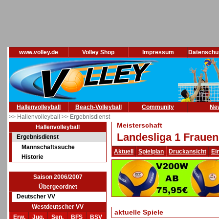
www.volley.de
Volley Shop
Impressum
Datenschu
Hallenvolleyball
Beach-Volleyball
Community
Ne
>> Hallenvolleyball
>> Ergebnisdienst
Meisterschaft
Hallenvolleyball
Landesliga 1 Frauen
Ergebnisdienst
Mannschaftssuche
Aktuell
Spielplan
Druckansicht
Ei
Historie
Saison 2006/2007
Übergeordnet
Deutscher VV
Westdeutscher VV
aktuelle Spiele
Erw.
Jug.
Sen.
BFS
BSV