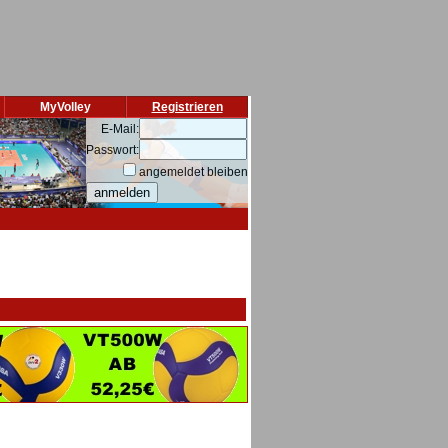
MyVolley
Registrieren
E-Mail:
Passwort:
angemeldet bleiben