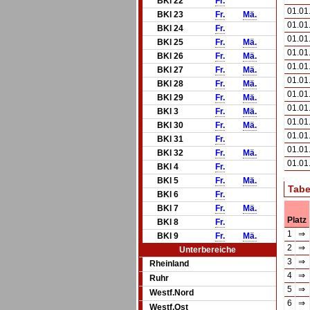
BKl 22
Fr.
01.01
BKl 23
Fr.
Mä.
01.01
BKl 24
Fr.
01.01
BKl 25
Fr.
Mä.
01.01
BKl 26
Fr.
Mä.
01.01
BKl 27
Fr.
Mä.
01.01
BKl 28
Fr.
Mä.
01.01
BKl 29
Fr.
Mä.
01.01
BKl 3
Fr.
Mä.
01.01
BKl 30
Fr.
Mä.
01.01
BKl 31
Fr.
01.01
BKl 32
Fr.
Mä.
01.01
BKl 4
Fr.
BKl 5
Fr.
Mä.
Tabe
BKl 6
Fr.
BKl 7
Fr.
Mä.
Platz
BKl 8
Fr.
1
⇒
BKl 9
Fr.
Mä.
2
⇒
Unterbereiche
3
⇒
Rheinland
4
⇒
Ruhr
5
⇒
Westf.Nord
6
⇒
Westf.Ost