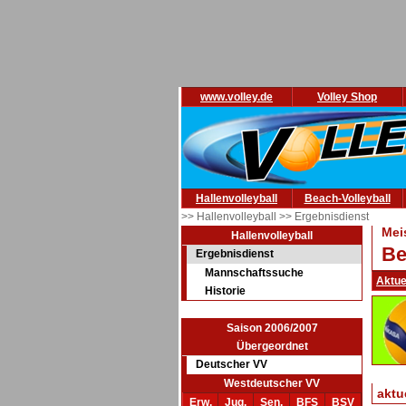
www.volley.de
Volley Shop
Hallenvolleyball
Beach-Volleyball
>> Hallenvolleyball
>> Ergebnisdienst
Mei
Hallenvolleyball
Be
Ergebnisdienst
Mannschaftssuche
Aktue
Historie
Saison 2006/2007
Übergeordnet
Deutscher VV
Westdeutscher VV
aktu
Erw.
Jug.
Sen.
BFS
BSV