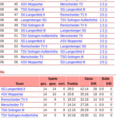
.06
45
ASV Wuppertal
Merscheider TV
2:3 ()
.06
46
TSG Solingen III
SG Langenfeld III
3:2 ()
.06
47
SG Langenfeld II
Remscheider TV II
3:0 ()
.06
48
Langenberger SG
TSV Solingen Aufderhöhe
2:3 ()
.06
49
TSG Solingen III
Remscheider TV II
1:3 ()
.06
50
SG Langenfeld III
Langenberger SG
1:3 ()
.06
51
TSV Solingen Aufderhöhe
Merscheider TV
3:0 ()
.06
52
SG Langenfeld II
ASV Wuppertal
3:2 ()
.06
53
Remscheider TV II
Langenberger SG
3:0 ()
.06
54
TSV Solingen Aufderhöhe
SG Langenfeld II
2:3 ()
.06
55
Merscheider TV
TSG Solingen III
1:3 ()
.06
56
ASV Wuppertal
SG Langenfeld III
3:0 ()
lle
Spiele
Sätze
Bälle
Team
ges.
gew.
verl.
Punkte
Diff.
Diff.
SG Langenfeld II
14
14
0
28:0
42:14
28
0:0
0
ASV Wuppertal
14
10
4
20:8
35:16
19
0:0
0
Remscheider TV II
14
9
5
18:10
32:18
14
0:0
0
Merscheider TV
14
7
7
14:14
27:28
-1
0:0
0
TSG Solingen III
14
6
8
12:16
26:29
-3
0:0
0
TSV Solingen Aufderhöhe
14
5
9
10:18
19:30
-11
0:0
0