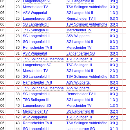
.06
22
Langenberger SG
SG Langenfeld III
3:0 ()
.06
23
Merscheider TV
TSV Solingen Aufderhöhe
3:0 ()
.06
24
ASV Wuppertal
SG Langenfeld II
1:3 ()
.06
25
Langenberger SG
Remscheider TV II
0:3 ()
.06
26
SG Langenfeld II
TSV Solingen Aufderhöhe
3:0 ()
.06
27
TSG Solingen III
Merscheider TV
3:0 ()
.06
28
SG Langenfeld III
ASV Wuppertal
0:3 ()
.06
29
SG Langenfeld III
SG Langenfeld II
0:3 ()
.06
30
Remscheider TV II
Merscheider TV
3:2 ()
.06
31
ASV Wuppertal
Langenberger SG
3:0 ()
.06
32
TSV Solingen Aufderhöhe
TSG Solingen III
3:1 ()
.06
33
Langenberger SG
TSG Solingen III
0:3 ()
.06
34
Merscheider TV
SG Langenfeld II
2:3 ()
.06
35
SG Langenfeld III
TSV Solingen Aufderhöhe
0:3 ()
.06
36
Remscheider TV II
ASV Wuppertal
0:3 ()
.06
37
TSV Solingen Aufderhöhe
ASV Wuppertal
0:3 ()
.06
38
SG Langenfeld III
Remscheider TV II
0:3 ()
.06
39
TSG Solingen III
SG Langenfeld II
1:3 ()
.06
40
Langenberger SG
Merscheider TV
1:3 ()
.06
41
Merscheider TV
SG Langenfeld III
3:2 ()
.06
42
ASV Wuppertal
TSG Solingen III
3:2 ()
.06
43
Remscheider TV II
TSV Solingen Aufderhöhe
3:0 ()
.06
44
SG Langenfeld II
Langenberger SG
3:1 ()