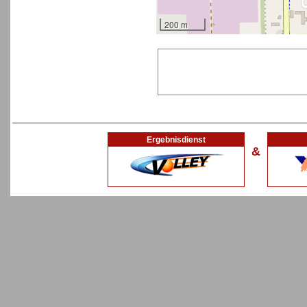
200 m
Ergebnisdienst
&