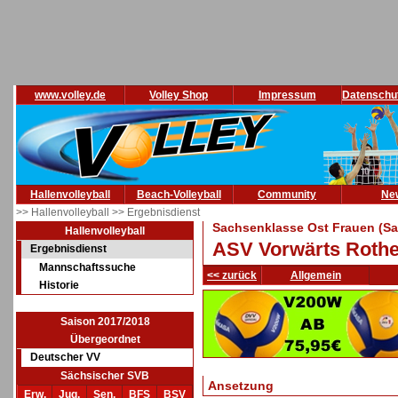
www.volley.de
Volley Shop
Impressum
Datenschu
Hallenvolleyball
Beach-Volleyball
Community
Ne
>> Hallenvolleyball
>> Ergebnisdienst
Sachsenklasse Ost Frauen (Sa
Hallenvolleyball
ASV Vorwärts Rothen
Ergebnisdienst
Mannschaftssuche
<< zurück
Allgemein
Historie
Saison 2017/2018
Übergeordnet
Deutscher VV
Sächsischer SVB
Ansetzung
Erw.
Jug.
Sen.
BFS
BSV