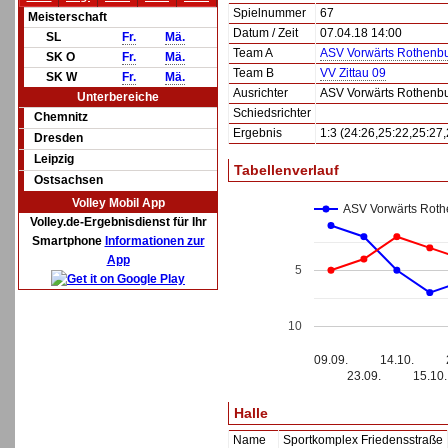
Spielnummer
67
Meisterschaft
Datum / Zeit
07.04.18 14:00
SL
Fr.
Mä.
Team A
ASV Vorwärts Rothenb
SK O
Fr.
Mä.
Team B
VV Zittau 09
SK W
Fr.
Mä.
Ausrichter
ASV Vorwärts Rothenb
Unterbereiche
Schiedsrichter
Chemnitz
Ergebnis
1:3 (24:26,25:22,25:27,
Dresden
Leipzig
Tabellenverlauf
Ostsachsen
Volley Mobil App
ASV Vorwärts Roth
Volley.de-Ergebnisdienst für Ihr
Smartphone
Informationen zur
App
5
10
09.09.
14.10.
23.09.
15.10.
Halle
Name
Sportkomplex Friedensstraße