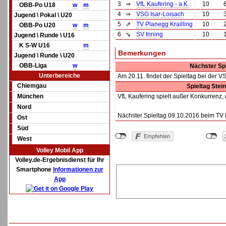
3
⇒
VfL Kaufering - a.K.
10
OBB-Po U18
w
m
4
⇒
VSG Isar-Loisach
10
Jugend \ Pokal \ U20
5
⇗
TV Planegg Krailling
10
OBB-Po U20
w
m
6
⇘
SV Inning
10
Jugend \ Runde \ U16
K S-W U16
m
Bemerkungen
Jugend \ Runde \ U20
OBB-Liga
w
Nächster Spi
Unterbereiche
Am 20.11. findet der Spieltag bei der VS
Chiemgau
Spieltag Stei
München
VfL Kaufering spielt außer Konkurrenz, d
Nord
Nächster Spieltag 09.10.2016 beim TV 
Ost
Süd
West
Volley Mobil App
Volley.de-Ergebnisdienst für Ihr
Smartphone
Informationen zur
App