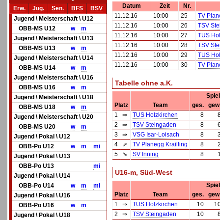
Datum
Zeit
Nr.
Erw.
Jug.
Sen.
BFS
BSV
11.12.16
10:00
25
TV Plane
Jugend \ Meisterschaft \ U12
11.12.16
10:00
26
TSV Ste
OBB-MS U12
w
m
11.12.16
10:00
27
TUS Hol
Jugend \ Meisterschaft \ U13
11.12.16
10:00
28
TSV Ste
OBB-MS U13
w
m
11.12.16
10:00
29
TUS Hol
Jugend \ Meisterschaft \ U14
11.12.16
10:00
30
TV Plane
OBB-MS U14
w
m
Jugend \ Meisterschaft \ U16
Tabelle ohne a.K.
OBB-MS U16
w
m
Spie
Jugend \ Meisterschaft \ U18
Platz
Team
ges.
gew
OBB-MS U18
w
m
1
⇒
TUS Holzkirchen
8
Jugend \ Meisterschaft \ U20
2
⇒
TSV Steingaden
8
OBB-MS U20
w
m
3
⇒
VSG Isar-Loisach
8
Jugend \ Pokal \ U12
4
⇗
TV Planegg Krailling
8
OBB-Po U12
w
m
mi
5
⇘
SV Inning
8
Jugend \ Pokal \ U13
OBB-Po U13
mi
U16-m, Süd-West
Jugend \ Pokal \ U14
Spie
OBB-Po U14
w
m
mi
Platz
Team
ges.
gew
Jugend \ Pokal \ U16
1
⇒
TUS Holzkirchen
10
1
OBB-Po U16
w
m
2
⇒
TSV Steingaden
10
Jugend \ Pokal \ U18