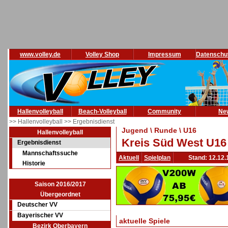
www.volley.de
Volley Shop
Impressum
Datenschu
Hallenvolleyball
Beach-Volleyball
Community
Ne
>> Hallenvolleyball
>> Ergebnisdienst
Jugend \ Runde \ U16
Hallenvolleyball
Kreis Süd West U16 
Ergebnisdienst
Mannschaftssuche
Aktuell
Spielplan
Stand: 12.12.
Historie
Saison 2016/2017
Übergeordnet
Deutscher VV
Bayerischer VV
aktuelle Spiele
Bezirk Oberbayern