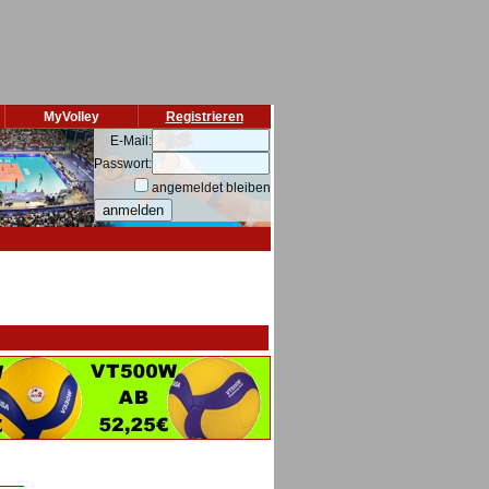
MyVolley
Registrieren
E-Mail:
Passwort:
angemeldet bleiben