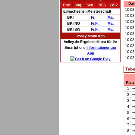
Da
Erw.
Jug.
Sen.
BFS
BSV
10.03
Erwachsene \ Meisterschaft
10.03
BKl
Fr.
Mä.
10.03
BKl NO
Fr.
Fr.
Mä.
10.03
BKl SW
Fr.
Fr.
Mä.
10.03
Volley Mobil App
10.03
Volley.de-Ergebnisdienst für Ihr
10.03
Smartphone
Informationen zur
10.03
App
10.03
Tabe
Platz
1
⇒
2
⇒
3
⇒
4
⇒
5
⇒
6
⇒
7
⇒
8
⇒