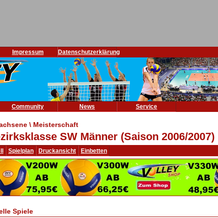
Impressum
Datenschutzerklärung
Community
News
Service
achsene \ Meisterschaft
zirksklasse SW Männer (Saison 2006/2007)
ll
Spielplan
Druckansicht
Einbetten
elle Spiele