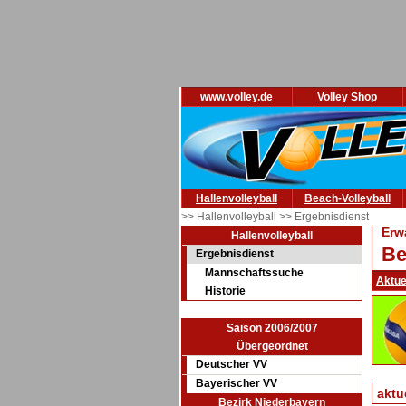
www.volley.de
Volley Shop
Hallenvolleyball
Beach-Volleyball
>> Hallenvolleyball
>> Ergebnisdienst
Erw
Hallenvolleyball
Be
Ergebnisdienst
Mannschaftssuche
Aktue
Historie
Saison 2006/2007
Übergeordnet
Deutscher VV
Bayerischer VV
aktu
Bezirk Niederbayern