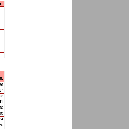
s
ff.
36
17
02
11
50
90
34
60