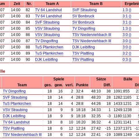
tum
Zeit
Nr.
Team A
Team B
Ergebni
.07
14:00
82
TV 64 Landshut
SVF Straubing
1:3 ()
.07
14:00
83
TV 64 Landshut
SV Bonbruck
3:1 ()
.07
14:00
84
SVF Straubing
SV Bonbruck
3:1 ()
.07
14:00
85
VSV Straubing
TV Dingolfing
1:3 ()
.07
14:00
86
VSV Straubing
TSV Niederviehbach III
3:0 ()
.07
14:00
87
TV Dingolfing
TSV Niederviehbach III
3:0 ()
.07
14:00
88
TuS Pfarrkirchen
DJK Leiblfing
3:0 ()
.07
14:00
89
TuS Pfarrkirchen
TSV Plattling
3:2 ()
.07
14:00
90
DJK Leiblfing
TSV Plattling
0:3 ()
lle
Spiele
Sätze
Bälle
Team
ges.
gew.
verl.
Punkte
Diff.
Di
TV Dingolfing
18
16
2
32:4
48:10
38
1091:855
2
SVF Straubing
18
14
4
28:8
48:20
28
1282:1165
1
TuS Pfarrkirchen
18
14
4
28:8
44:26
18
1433:1231
2
VSV Straubing
18
9
9
18:18
34:33
1
1249:1238
DJK Leiblfing
18
9
9
18:18
32:35
-3
1180:1130
TV 64 Landshut
18
8
10
16:20
36:32
4
1231:1141
TSV Plattling
18
6
12
12:24
27:42
-15
1237:1371
-1
TSV Niederviehbach III
18
6
12
12:24
22:41
-19
1089:1249
-1