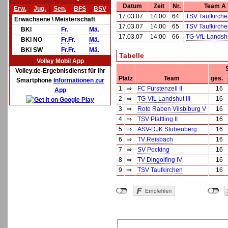
Datum
Zeit
Nr.
Team A
Erw.
Jug.
Sen.
BFS
BSV
17.03.07
14:00
64
TSV Taufkirch
Erwachsene \ Meisterschaft
17.03.07
14:00
65
TSV Taufkirch
BKl
Fr.
Mä.
17.03.07
14:00
66
TG-VfL Landshut
BKl NO
Fr.
Fr.
Mä.
BKl SW
Fr.
Fr.
Mä.
Tabelle
Volley Mobil App
Volley.de-Ergebnisdienst für Ihr
Platz
Team
ges.
Smartphone
Informationen zur
1
⇒
FC Fürstenzell II
16
App
2
⇒
TG-VfL Landshut III
16
3
⇒
Rote Raben Vilsbiburg V
16
4
⇒
TSV Plattling II
16
5
⇒
ASV-DJK Stubenberg
16
6
⇒
TV Reisbach
16
7
⇒
SV Pocking
16
8
⇒
TV Dingolfing IV
16
9
⇒
TSV Taufkirchen
16