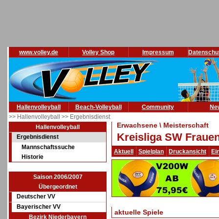
www.volley.de
Volley Shop
Impressum
Datenschu
Hallenvolleyball
Beach-Volleyball
Community
Ne
>> Hallenvolleyball
>> Ergebnisdienst
Erwachsene \ Meisterschaft
Hallenvolleyball
Kreisliga SW Frauen
Ergebnisdienst
Mannschaftssuche
Aktuell
Spielplan
Druckansicht
Ei
Historie
Saison 2006/2007
Übergeordnet
Deutscher VV
Bayerischer VV
aktuelle Spiele
Bezirk Niederbayern