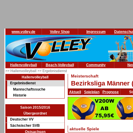
www.volley.de
Volley Shop
Impressum
Datenschu
Hallenvolleyball
Beach-Volleyball
Community
Ne
>> Hallenvolleyball
>> Ergebnisdienst
Meisterschaft
Hallenvolleyball
Bezirksliga Männer 
Ergebnisdienst
Mannschaftssuche
Aktuell
Spielplan
Prognose
St
Historie
Saison 2015/2016
Übergeordnet
Deutscher VV
Sächsischer SVB
aktuelle Spiele
Ostsachsen