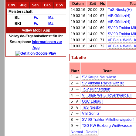
Datum
Zeit
Nr.
Te
Erw.
Jug.
Sen.
BFS
BSV
14.03.16
20:00
23
TuS Niesky(H)
Meisterschaft
19.03.16
14:00
67
VfB Görlitz(H)
BL
Fr.
Mä.
19.03.16
14:00
68
VfB Görlitz(H)
BKl
Fr.
Mä.
19.03.16
14:00
69
SV 90 Traktor Mi
Volley Mobil App
19.03.16
14:00
70
SV 90 Traktor Mi
Volley.de-Ergebnisdienst für Ihr
19.03.16
14:00
71
VF Blau- Weiß Ho
Smartphone
Informationen zur
19.03.16
14:00
72
VF Blau- Weiß Ho
App
Tabelle
Platz
Team
1
⇒
SV Kaupa Neuwiese
2
⇒
SV Viktoria Räckelwitz 92
3
⇒
TSV Kunnersdorf
4
⇒
VF Blau- Weiß Hoyerswerda II
5
⇗
OSC Löbau I
6
⇘
TuS Niesky
7
⇒
VfB Görlitz
8
⇒
SV 90 Traktor Mittelherwigsdorf
9
⇒
TSG KW Boxberg Weißwasser
Normal
Details