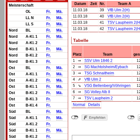
Datum
Zeit
Nr.
Team A
Meisterschaft
11.03.18
39
VfB Ulm 2(H)
OL
Fr.
Mä.
11.03.18
40
VfB Ulm 2(H)
LL N
Fr.
Mä.
11.03.18
41
TSV Laupheim 2(H
LL S
Fr.
Mä.
11.03.18
42
TSV Laupheim 2(H
Nord
BL
Fr.
Mä.
Nord
A-Kl. 1
Fr.
Mä.
Tabelle
Nord
A-Kl. 2
Fr.
Nord
B-Kl. 1
Fr.
Mä.
Platz
Team
ges
Nord
B-Kl. 2
Fr.
1
⇒
SSV Ulm 1846 2
1
Nord
B-Kl. 3
Fr.
2
⇒
SG Machtolsheim/Eybach
1
Ost
BL
Fr.
Mä.
3
⇒
TSG Schnaitheim
1
Ost
A-Kl. 1
Fr.
Mä.
4
⇗
VfB Ulm 2
1
Ost
A-Kl. 2
Fr.
Mä.
5
⇘
VSG Bellenberg/Vöhringen
1
Ost
B-Kl. 1
Fr.
Mä.
6
⇒
SG Volley Alb II
1
Ost
B-Kl. 2
Fr.
Mä.
7
⇒
TSV Laupheim 2
1
Ost
B-Kl. 3
Fr.
Normal
Details
Ost
B-Kl. 4
Fr.
Süd
BL
Fr.
Mä.
Süd
A-Kl. 1
Fr.
Mä.
Süd
A-Kl. 2
Fr.
Süd
B-Kl. 1
Fr.
Mä.
Süd
B-Kl. 2
Fr.