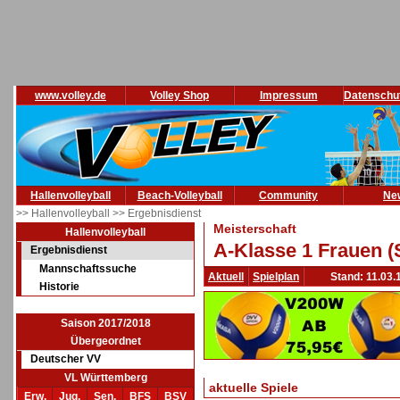
www.volley.de
Volley Shop
Impressum
Datenschu
Hallenvolleyball
Beach-Volleyball
Community
Ne
>> Hallenvolleyball
>> Ergebnisdienst
Meisterschaft
Hallenvolleyball
A-Klasse 1 Frauen (
Ergebnisdienst
Mannschaftssuche
Aktuell
Spielplan
Stand: 11.03.
Historie
Saison 2017/2018
Übergeordnet
Deutscher VV
VL Württemberg
aktuelle Spiele
Erw.
Jug.
Sen.
BFS
BSV