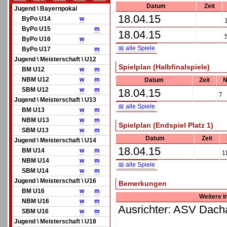
Datum
Zeit
Jugend \ Bayernpokal
18.04.15
ByPo U14
w
ByPo U15
m
18.04.15
ByPo U16
w
📅 alle Spiele
ByPo U17
m
Jugend \ Meisterschaft \ U12
Spielplan (Halbfinalspiele)
BM U12
w
m
NBM U12
w
m
Datum
Zeit
N
SBM U12
w
m
18.04.15
7
Jugend \ Meisterschaft \ U13
📅 alle Spiele
BM U13
w
m
NBM U13
w
m
Spielplan (Endspiel Platz 1)
SBM U13
w
m
Datum
Zeit
Jugend \ Meisterschaft \ U14
18.04.15
BM U14
w
m
1
NBM U14
w
m
📅 alle Spiele
SBM U14
w
m
Jugend \ Meisterschaft \ U16
Bemerkungen
BM U16
w
m
Weitere I
NBM U16
w
m
Ausrichter: ASV Dach
SBM U16
w
m
Jugend \ Meisterschaft \ U18