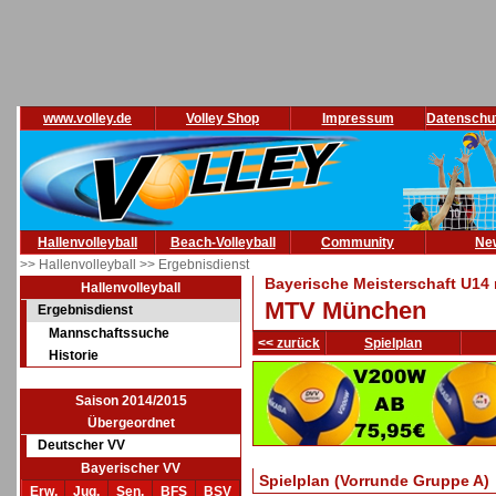
www.volley.de
Volley Shop
Impressum
Datenschu
Hallenvolleyball
Beach-Volleyball
Community
Ne
>> Hallenvolleyball
>> Ergebnisdienst
Bayerische Meisterschaft U14 
Hallenvolleyball
MTV München
Ergebnisdienst
Mannschaftssuche
<< zurück
Spielplan
Historie
Saison 2014/2015
Übergeordnet
Deutscher VV
Bayerischer VV
Spielplan (Vorrunde Gruppe A)
Erw.
Jug.
Sen.
BFS
BSV