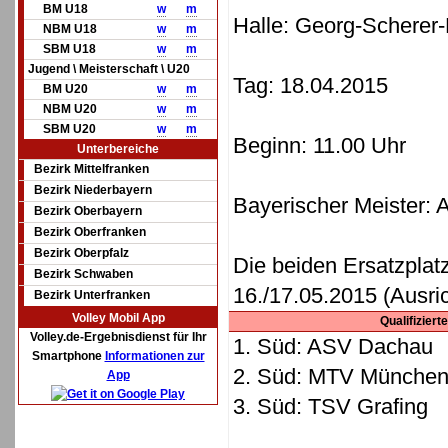
BM U18
w
m
Halle: Georg-Scherer-
NBM U18
w
m
SBM U18
w
m
Jugend \ Meisterschaft \ U20
Tag: 18.04.2015
BM U20
w
m
NBM U20
w
m
SBM U20
w
m
Beginn: 11.00 Uhr
Unterbereiche
Bezirk Mittelfranken
Bezirk Niederbayern
Bayerischer Meister:
Bezirk Oberbayern
Bezirk Oberfranken
Bezirk Oberpfalz
Die beiden Ersatzplat
Bezirk Schwaben
16./17.05.2015 (Ausric
Bezirk Unterfranken
Volley Mobil App
Qualifizier
Volley.de-Ergebnisdienst für Ihr
1. Süd: ASV Dachau
Smartphone
Informationen zur
2. Süd: MTV Münche
App
3. Süd: TSV Grafing