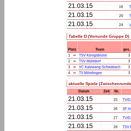
21.03.15
16
21.03.15
20
21.03.15
24
Tabelle D (Vorrunde Gruppe D)
Platz
Team
ges.
1
⇒
TSV Königsbrunn
3
2
⇒
TSV Mühldorf
3
3
⇒
VC Katzwang-Schwabach
3
4
⇒
TV Mömlingen
3
aktuelle Spiele (Zwischenrunde
Datum
Zeit
Nr.
21.03.15
25
TV/D
21.03.15
26
SF H
21.03.15
27
TV/D
21.03.15
28
TSV 