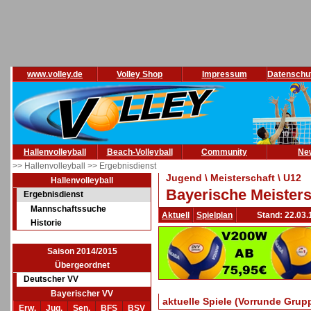
www.volley.de
Volley Shop
Impressum
Datenschu
Hallenvolleyball
Beach-Volleyball
Community
Ne
>> Hallenvolleyball
>> Ergebnisdienst
Jugend \ Meisterschaft \ U12
Hallenvolleyball
Bayerische Meisters
Ergebnisdienst
Mannschaftssuche
Aktuell
Spielplan
Stand: 22.03.
Historie
Saison 2014/2015
Übergeordnet
Deutscher VV
Bayerischer VV
aktuelle Spiele (Vorrunde Grup
Erw.
Jug.
Sen.
BFS
BSV