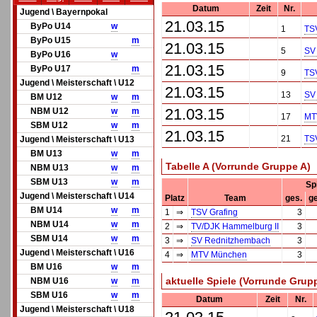
Datum
Zeit
Nr.
Jugend \ Bayernpokal
21.03.15
ByPo U14
w
1
TSV
ByPo U15
m
21.03.15
5
SV
ByPo U16
w
21.03.15
ByPo U17
m
9
TSV
Jugend \ Meisterschaft \ U12
21.03.15
13
SV
BM U12
w
m
21.03.15
NBM U12
w
m
17
MT
SBM U12
w
m
21.03.15
21
TSV
Jugend \ Meisterschaft \ U13
BM U13
w
m
Tabelle A (Vorrunde Gruppe A)
NBM U13
w
m
SBM U13
w
m
Sp
Jugend \ Meisterschaft \ U14
Platz
Team
ges.
g
BM U14
w
m
1
⇒
TSV Grafing
3
NBM U14
w
m
2
⇒
TV/DJK Hammelburg II
3
SBM U14
w
m
3
⇒
SV Rednitzhembach
3
Jugend \ Meisterschaft \ U16
4
⇒
MTV München
3
BM U16
w
m
aktuelle Spiele (Vorrunde Grup
NBM U16
w
m
SBM U16
w
m
Datum
Zeit
Nr.
Jugend \ Meisterschaft \ U18