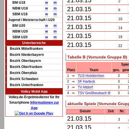
21.03.15
2
BM U18
w
m
21.03.15
NBM U18
w
m
6
SBM U18
w
m
21.03.15
10
Jugend \ Meisterschaft \ U20
21.03.15
BM U20
w
m
14
NBM U20
w
m
21.03.15
18
SBM U20
w
m
Unterbereiche
21.03.15
22
Bezirk Mittelfranken
Bezirk Niederbayern
Tabelle B (Vorrunde Gruppe B)
Bezirk Oberbayern
Spie
Bezirk Oberfranken
Platz
Team
ges.
gew
Bezirk Oberpfalz
1
⇒
TUS Holzkirchen
3
Bezirk Schwaben
2
⇒
SF Harteck
3
Bezirk Unterfranken
3
⇒
TV Altdorf
3
Volley Mobil App
4
⇒
TSV Großheubach III
3
Volley.de-Ergebnisdienst für Ihr
Smartphone
Informationen zur
aktuelle Spiele (Vorrunde Grup
App
Datum
Zeit
Nr.
21.03.15
3
21.03.15
7