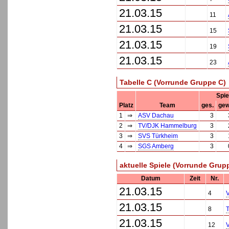
21.03.15
11
21.03.15
15
21.03.15
19
21.03.15
23
Tabelle C (Vorrunde Gruppe C)
Spie
Platz
Team
ges.
gew
1
⇒
ASV Dachau
3
2
⇒
TV/DJK Hammelburg
3
3
⇒
SVS Türkheim
3
4
⇒
SGS Amberg
3
aktuelle Spiele (Vorrunde Grup
Datum
Zeit
Nr.
21.03.15
4
21.03.15
8
21.03.15
12