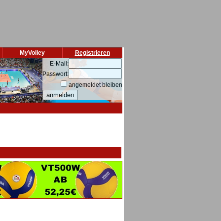
MyVolley
Registrieren
E-Mail:
Passwort:
angemeldet bleiben