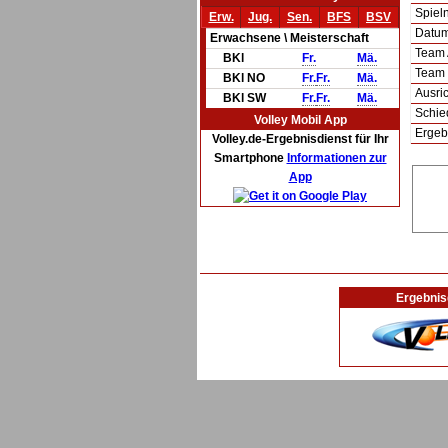
Spie
Erw.
Jug.
Sen.
BFS
BSV
Datum 
Erwachsene \ Meisterschaft
Team
BKl
Fr.
Mä.
Team
BKl NO
Fr.
Fr.
Mä.
Ausric
BKl SW
Fr.
Fr.
Mä.
Schie
Volley Mobil App
Ergeb
Volley.de-Ergebnisdienst für Ihr
Smartphone
Informationen zur
App
Ergebnis