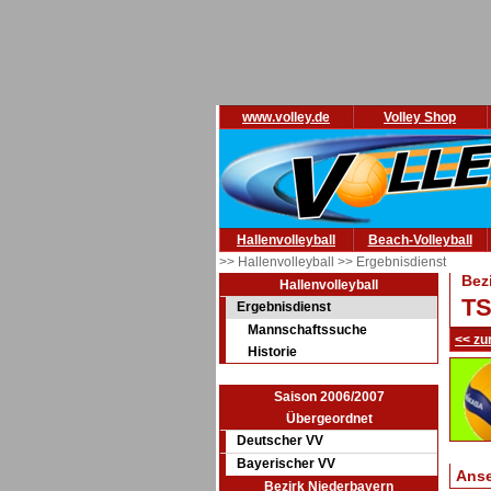
www.volley.de
Volley Shop
Hallenvolleyball
Beach-Volleyball
>> Hallenvolleyball
>> Ergebnisdienst
Bez
Hallenvolleyball
TS
Ergebnisdienst
Mannschaftssuche
<< zu
Historie
Saison 2006/2007
Übergeordnet
Deutscher VV
Bayerischer VV
Ans
Bezirk Niederbayern