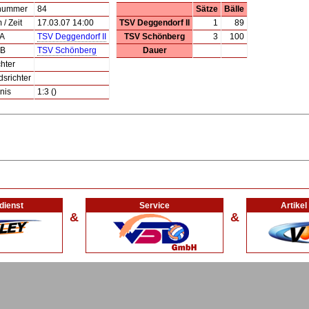
lnummer
84
Sätze
Bälle
/ Zeit
17.03.07 14:00
TSV Deggendorf II
1
89
 A
TSV Deggendorf II
TSV Schönberg
3
100
 B
TSV Schönberg
Dauer
hter
dsrichter
nis
1:3 ()
dienst
Service
Artike
&
&