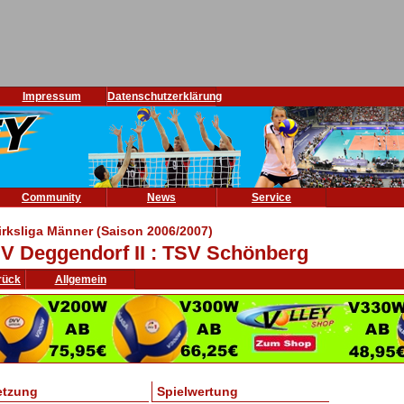
Impressum
Datenschutzerklärung
Community
News
Service
irksliga Männer (Saison 2006/2007)
V Deggendorf II : TSV Schönberg
rück
Allgemein
etzung
Spielwertung