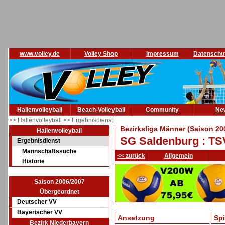
www.volley.de
Volley Shop
Impressum
Datenschu
Hallenvolleyball
Beach-Volleyball
Community
Ne
>> Hallenvolleyball
>> Ergebnisdienst
Bezirksliga Männer (Saison 20
Hallenvolleyball
SG Saldenburg : T
Ergebnisdienst
Mannschaftssuche
<< zurück
Allgemein
Historie
Saison 2006/2007
Übergeordnet
Deutscher VV
Bayerischer VV
Ansetzung
Sp
Bezirk Niederbayern