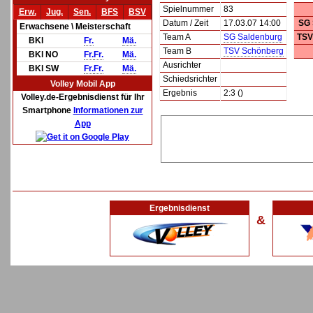
Spielnummer
83
Erw.
Jug.
Sen.
BFS
BSV
Datum / Zeit
17.03.07 14:00
SG 
Erwachsene \ Meisterschaft
Team A
SG Saldenburg
TSV
BKl
Fr.
Mä.
Team B
TSV Schönberg
BKl NO
Fr.
Fr.
Mä.
Ausrichter
BKl SW
Fr.
Fr.
Mä.
Schiedsrichter
Volley Mobil App
Ergebnis
2:3 ()
Volley.de-Ergebnisdienst für Ihr
Smartphone
Informationen zur
App
Ergebnisdienst
&