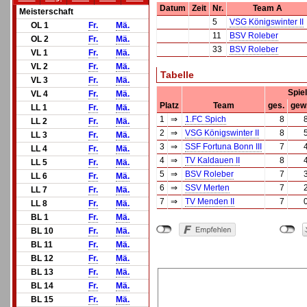
Datum
Zeit
Nr.
Team A
Meisterschaft
5
VSG Königswinter II
OL 1
Fr.
Mä.
11
BSV Roleber
OL 2
Fr.
Mä.
33
BSV Roleber
VL 1
Fr.
Mä.
VL 2
Fr.
Mä.
Tabelle
VL 3
Fr.
Mä.
Spie
VL 4
Fr.
Mä.
Platz
Team
ges.
gew
LL 1
Fr.
Mä.
1
⇒
1.FC Spich
8
LL 2
Fr.
Mä.
2
⇒
VSG Königswinter II
8
LL 3
Fr.
Mä.
3
⇒
SSF Fortuna Bonn III
7
LL 4
Fr.
Mä.
4
⇒
TV Kaldauen II
8
LL 5
Fr.
Mä.
5
⇒
BSV Roleber
7
LL 6
Fr.
Mä.
6
⇒
SSV Merten
7
LL 7
Fr.
Mä.
7
⇒
TV Menden II
7
LL 8
Fr.
Mä.
BL 1
Fr.
Mä.
BL 10
Fr.
Mä.
BL 11
Fr.
Mä.
BL 12
Fr.
Mä.
BL 13
Fr.
Mä.
BL 14
Fr.
Mä.
BL 15
Fr.
Mä.