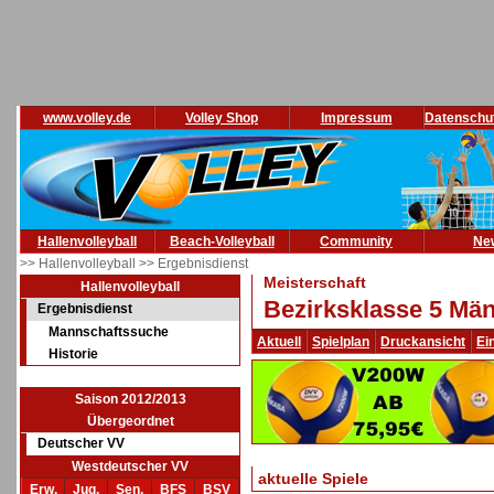
www.volley.de
Volley Shop
Impressum
Datenschu
Hallenvolleyball
Beach-Volleyball
Community
Ne
>> Hallenvolleyball
>> Ergebnisdienst
Meisterschaft
Hallenvolleyball
Bezirksklasse 5 Män
Ergebnisdienst
Mannschaftssuche
Aktuell
Spielplan
Druckansicht
Ei
Historie
Saison 2012/2013
Übergeordnet
Deutscher VV
Westdeutscher VV
aktuelle Spiele
Erw.
Jug.
Sen.
BFS
BSV