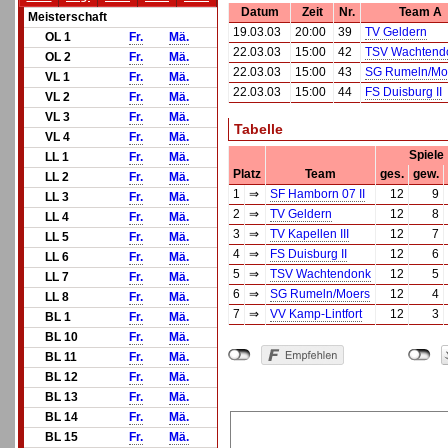
Datum
Zeit
Nr.
Team A
Meisterschaft
19.03.03
20:00
39
TV Geldern
OL 1
Fr.
Mä.
22.03.03
15:00
42
TSV Wachtend
OL 2
Fr.
Mä.
22.03.03
15:00
43
SG Rumeln/Mo
VL 1
Fr.
Mä.
22.03.03
15:00
44
FS Duisburg II
VL 2
Fr.
Mä.
VL 3
Fr.
Mä.
Tabelle
VL 4
Fr.
Mä.
Spiele
LL 1
Fr.
Mä.
Platz
Team
ges.
gew.
LL 2
Fr.
Mä.
1
⇒
SF Hamborn 07 II
12
9
LL 3
Fr.
Mä.
2
⇒
TV Geldern
12
8
LL 4
Fr.
Mä.
3
⇒
TV Kapellen III
12
7
LL 5
Fr.
Mä.
4
⇒
FS Duisburg II
12
6
LL 6
Fr.
Mä.
5
⇒
TSV Wachtendonk
12
5
LL 7
Fr.
Mä.
6
⇒
SG Rumeln/Moers
12
4
LL 8
Fr.
Mä.
7
⇒
VV Kamp-Lintfort
12
3
BL 1
Fr.
Mä.
BL 10
Fr.
Mä.
BL 11
Fr.
Mä.
BL 12
Fr.
Mä.
BL 13
Fr.
Mä.
BL 14
Fr.
Mä.
BL 15
Fr.
Mä.