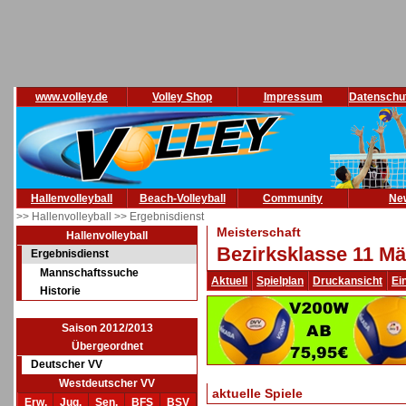
www.volley.de
Volley Shop
Impressum
Datenschu
Hallenvolleyball
Beach-Volleyball
Community
Ne
>> Hallenvolleyball
>> Ergebnisdienst
Meisterschaft
Hallenvolleyball
Bezirksklasse 11 Mä
Ergebnisdienst
Mannschaftssuche
Aktuell
Spielplan
Druckansicht
Ei
Historie
Saison 2012/2013
Übergeordnet
Deutscher VV
Westdeutscher VV
aktuelle Spiele
Erw.
Jug.
Sen.
BFS
BSV