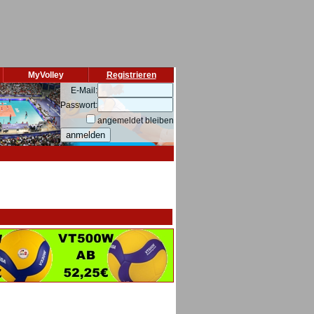
MyVolley
Registrieren
E-Mail:
Passwort:
angemeldet bleiben