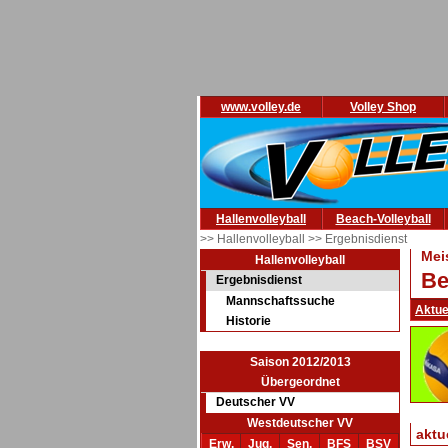
www.volley.de
Volley Shop
Hallenvolleyball
Beach-Volleyball
>> Hallenvolleyball
>> Ergebnisdienst
Mei
Hallenvolleyball
Be
Ergebnisdienst
Mannschaftssuche
Aktue
Historie
Saison 2012/2013
Übergeordnet
Deutscher VV
Westdeutscher VV
aktu
Erw.
Jug.
Sen.
BFS
BSV