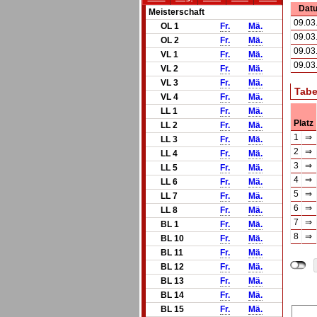
Dat
Meisterschaft
09.03
OL 1
Fr.
Mä.
09.03
OL 2
Fr.
Mä.
09.03
VL 1
Fr.
Mä.
09.03
VL 2
Fr.
Mä.
VL 3
Fr.
Mä.
Tabe
VL 4
Fr.
Mä.
LL 1
Fr.
Mä.
Platz
LL 2
Fr.
Mä.
1
⇒
LL 3
Fr.
Mä.
2
⇒
LL 4
Fr.
Mä.
3
⇒
LL 5
Fr.
Mä.
4
⇒
LL 6
Fr.
Mä.
5
⇒
LL 7
Fr.
Mä.
6
⇒
LL 8
Fr.
Mä.
7
⇒
BL 1
Fr.
Mä.
8
⇒
BL 10
Fr.
Mä.
BL 11
Fr.
Mä.
BL 12
Fr.
Mä.
BL 13
Fr.
Mä.
BL 14
Fr.
Mä.
BL 15
Fr.
Mä.