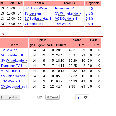
um
Zeit
Nr.
Team A
Team B
Ergebnis
.13
15:00
53
SV Union Wetten
Rumelner TV II
3:1 ()
.13
15:00
54
TV Sevelen
SV Winnekendonk
3:1 ()
.13
15:00
55
SV Bedburg-Hau II
VCE Geldern III
0:3 ()
.13
15:00
56
VT Kempen II
TSV Weeze II
3:0 ()
lle
Spiele
Sätze
Bälle
Team
ges.
gew.
verl.
Punkte
Diff.
Diff.
TV Sevelen
14
14
0
28:0
42:3
39
0:0
0
VCE Geldern III
14
12
2
24:4
38:9
29
0:0
0
SV Winnekendonk
14
9
5
18:10
30:20
10
0:0
0
Rumelner TV II
14
7
7
14:14
23:25
-2
0:0
0
VT Kempen II
14
5
9
10:18
19:32
-13
0:0
0
SV Union Wetten
14
4
10
8:20
17:32
-15
0:0
0
TSV Weeze II
14
3
11
6:22
14:33
-19
0:0
0
SV Bedburg-Hau II
14
2
12
4:24
9:38
-29
0:0
0