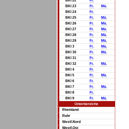
BKl 22
Fr.
BKl 23
Fr.
Mä.
BKl 24
Fr.
BKl 25
Fr.
Mä.
BKl 26
Fr.
Mä.
BKl 27
Fr.
Mä.
BKl 28
Fr.
Mä.
BKl 29
Fr.
Mä.
BKl 3
Fr.
Mä.
BKl 30
Fr.
Mä.
BKl 31
Fr.
BKl 32
Fr.
Mä.
BKl 4
Fr.
BKl 5
Fr.
Mä.
BKl 6
Fr.
BKl 7
Fr.
Mä.
BKl 8
Fr.
BKl 9
Fr.
Mä.
Unterbereiche
Rheinland
Ruhr
Westf.Nord
Westf.Ost