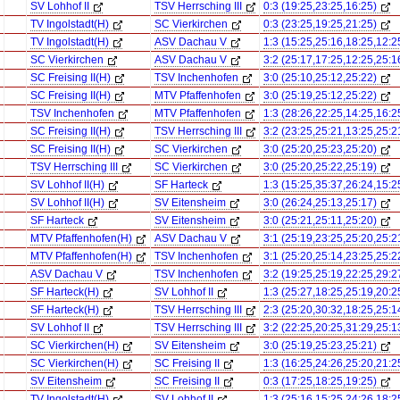
SV Lohhof II
TSV Herrsching III
0:3 (19:25,23:25,16:25)
TV Ingolstadt(H)
SC Vierkirchen
0:3 (23:25,19:25,21:25)
TV Ingolstadt(H)
ASV Dachau V
1:3 (15:25,25:16,18:25,12:2
SC Vierkirchen
ASV Dachau V
3:2 (25:17,17:25,12:25,25:1
SC Freising II(H)
TSV Inchenhofen
3:0 (25:10,25:12,25:22)
SC Freising II(H)
MTV Pfaffenhofen
3:0 (25:19,25:12,25:22)
TSV Inchenhofen
MTV Pfaffenhofen
1:3 (28:26,22:25,14:25,16:2
SC Freising II(H)
TSV Herrsching III
3:2 (23:25,25:21,13:25,25:2
SC Freising II(H)
SC Vierkirchen
3:0 (25:20,25:23,25:20)
TSV Herrsching III
SC Vierkirchen
3:0 (25:20,25:22,25:19)
SV Lohhof II(H)
SF Harteck
1:3 (15:25,35:37,26:24,15:2
SV Lohhof II(H)
SV Eitensheim
3:0 (26:24,25:13,25:17)
SF Harteck
SV Eitensheim
3:0 (25:21,25:11,25:20)
MTV Pfaffenhofen(H)
ASV Dachau V
3:1 (25:19,23:25,25:20,25:2
MTV Pfaffenhofen(H)
TSV Inchenhofen
3:1 (25:20,25:14,23:25,25:2
ASV Dachau V
TSV Inchenhofen
3:2 (19:25,25:19,22:25,29:2
SF Harteck(H)
SV Lohhof II
1:3 (25:27,18:25,25:19,20:2
SF Harteck(H)
TSV Herrsching III
2:3 (25:20,30:32,18:25,25:1
SV Lohhof II
TSV Herrsching III
3:2 (22:25,20:25,31:29,25:1
SC Vierkirchen(H)
SV Eitensheim
3:0 (25:19,25:23,25:21)
SC Vierkirchen(H)
SC Freising II
1:3 (16:25,24:26,25:20,21:2
SV Eitensheim
SC Freising II
0:3 (17:25,18:25,19:25)
TV Ingolstadt(H)
SV Lohhof II
1:3 (25:16,15:25,24:26,18:2