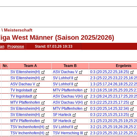
\ Meisterschaft
liga West Männer (Saison 2025/2026)
lan
Prognose
Stand: 07.03.26 19:33
Nr.
Team A
Team B
Ergebnis
SV Eitensheim(H)
ASV Dachau V
0:3 (20:25,22:25,18:25)
SV Eitensheim(H)
SV Lohhof II
2:3 (25:22,25:23,22:25,16:2
ASV Dachau V
SV Lohhof II
1:3 (25:17,24:26,18:25,22:2
TV Ingolstadt
MTV Pfaffenhofen
3:2 (16:25,18:25,25:20,25:2
TV Ingolstadt
ASV Dachau V(H)
2:3 (26:24,25:23,17:25,20:2
MTV Pfaffenhofen
ASV Dachau V(H)
0:3 (22:25,23:25,17:25)
SV Eitensheim(H)
MTV Pfaffenhofen
0:3 (20:25,14:25,32:34)
SV Eitensheim(H)
SF Harteck
0:3 (22:25,15:25,13:25)
MTV Pfaffenhofen
SF Harteck
3:1 (25:23,20:25,25:19,25:2
TSV Inchenhofen(H)
SV Lohhof II
3:2 (21:25,25:19,26:28,25:2
TSV Inchenhofen(H)
TSV Herrsching III
2:3 (23:25,25:20,12:25,25:2