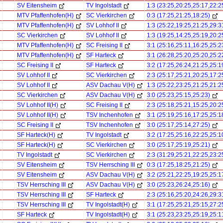
SV Eitensheim
TV Ingolstadt
1:3 (23:25,20:25,25:17,22:2
MTV Pfaffenhofen(H)
SC Vierkirchen
0:3 (17:25,21:25,18:25)
MTV Pfaffenhofen(H)
SV Lohhof II
1:3 (25:22,19:25,21:25,29:3
SC Vierkirchen
SV Lohhof II
1:3 (19:25,14:25,25:19,20:2
MTV Pfaffenhofen(H)
SC Freising II
3:1 (25:16,25:11,16:25,25:2
MTV Pfaffenhofen(H)
SF Harteck
3:1 (26:28,25:20,25:20,25:2
SC Freising II
SF Harteck
3:2 (17:25,26:24,21:25,25:1
SV Lohhof II
SC Vierkirchen
2:3 (25:17,25:21,20:25,17:2
SV Lohhof II
ASV Dachau V(H)
1:3 (25:22,23:25,21:25,21:2
SC Vierkirchen
ASV Dachau V(H)
3:0 (25:23,25:15,25:23)
SV Lohhof II(H)
SC Freising II
2:3 (25:18,25:21,15:25,20:2
SV Lohhof II(H)
TSV Inchenhofen
3:1 (25:19,25:16,17:25,25:1
SC Freising II
TSV Inchenhofen
3:0 (25:17,25:14,27:25)
SF Harteck(H)
TV Ingolstadt
3:2 (17:25,25:16,22:25,25:1
SF Harteck(H)
SC Vierkirchen
3:0 (25:17,25:19,25:21)
TV Ingolstadt
SC Vierkirchen
2:3 (31:29,25:21,22:25,23:2
SV Eitensheim
TSV Herrsching III
0:3 (17:25,18:25,21:25)
SV Eitensheim
ASV Dachau V(H)
3:2 (25:21,22:25,19:25,25:1
TSV Herrsching III
ASV Dachau V(H)
3:0 (25:23,26:24,25:16)
TSV Herrsching III
SF Harteck
2:3 (25:16,25:20,24:26,29:3
TSV Herrsching III
TV Ingolstadt(H)
3:1 (17:25,25:21,25:15,27:2
SF Harteck
TV Ingolstadt(H)
3:1 (25:23,23:25,25:19,25:1