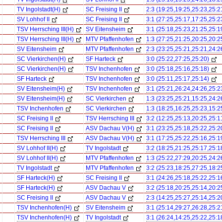
TV Ingolstadt(H)
SC Freising II
2:3 (19:25,19:25,25:23,25:2
SV Lohhof II
SC Freising II
3:1 (27:25,25:17,17:25,25:2
TSV Herrsching III(H)
SV Eitensheim
3:1 (25:18,25:23,21:25,25:1
TSV Herrsching III(H)
MTV Pfaffenhofen
1:3 (27:25,21:25,20:25,20:2
SV Eitensheim
MTV Pfaffenhofen
2:3 (23:25,25:21,25:21,24:2
SC Vierkirchen(H)
SF Harteck
3:0 (25:22,27:25,25:20)
SC Vierkirchen(H)
TSV Inchenhofen
3:0 (25:18,25:16,25:18)
SF Harteck
TSV Inchenhofen
3:0 (25:11,25:17,25:14)
SV Eitensheim(H)
TSV Inchenhofen
3:1 (25:21,26:24,24:26,25:2
SV Eitensheim(H)
SC Vierkirchen
1:3 (23:25,25:21,15:25,24:2
TSV Inchenhofen
SC Vierkirchen
1:3 (18:25,16:25,25:23,15:2
SC Freising II
TSV Herrsching III
3:2 (12:25,25:13,20:25,25:1
SC Freising II
ASV Dachau V(H)
3:1 (23:25,25:18,25:22,25:2
TSV Herrsching III
ASV Dachau V(H)
3:1 (17:25,25:22,25:16,25:1
SV Lohhof II(H)
TV Ingolstadt
3:2 (18:25,21:25,25:17,25:1
SV Lohhof II(H)
MTV Pfaffenhofen
1:3 (25:22,27:29,20:25,24:2
TV Ingolstadt
MTV Pfaffenhofen
3:2 (25:23,18:25,27:25,18:2
SF Harteck(H)
SC Freising II
3:1 (24:26,25:18,25:22,25:1
SF Harteck(H)
ASV Dachau V
3:2 (25:18,20:25,25:14,20:2
SC Freising II
ASV Dachau V
2:3 (14:25,25:27,25:14,25:2
TSV Inchenhofen(H)
SV Eitensheim
3:1 (25:14,29:27,26:28,25:2
TSV Inchenhofen(H)
TV Ingolstadt
3:1 (26:24,14:25,25:22,25:1