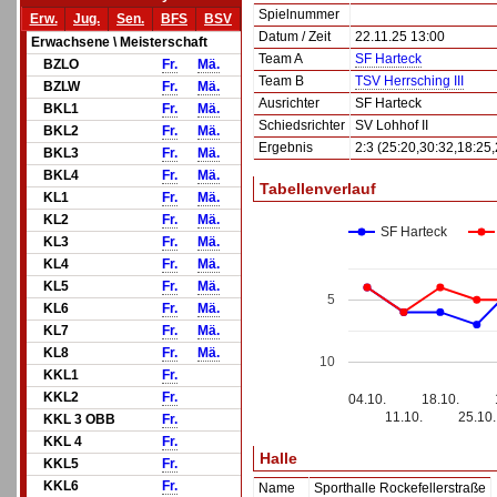
Spielnummer
Erw.
Jug.
Sen.
BFS
BSV
Datum / Zeit
22.11.25 13:00
Erwachsene \ Meisterschaft
Team A
SF Harteck
BZLO
Fr.
Mä.
Team B
TSV Herrsching III
BZLW
Fr.
Mä.
Ausrichter
SF Harteck
BKL1
Fr.
Mä.
Schiedsrichter
SV Lohhof II
BKL2
Fr.
Mä.
Ergebnis
2:3 (25:20,30:32,18:25
BKL3
Fr.
Mä.
BKL4
Fr.
Mä.
Tabellenverlauf
KL1
Fr.
Mä.
KL2
Fr.
Mä.
SF Harteck
KL3
Fr.
Mä.
KL4
Fr.
Mä.
KL5
Fr.
Mä.
5
KL6
Fr.
Mä.
KL7
Fr.
Mä.
KL8
Fr.
Mä.
10
KKL1
Fr.
KKL2
Fr.
04.10.
18.10.
11.10.
25.10.
KKL 3 OBB
Fr.
KKL 4
Fr.
Halle
KKL5
Fr.
KKL6
Fr.
Name
Sporthalle Rockefellerstraße