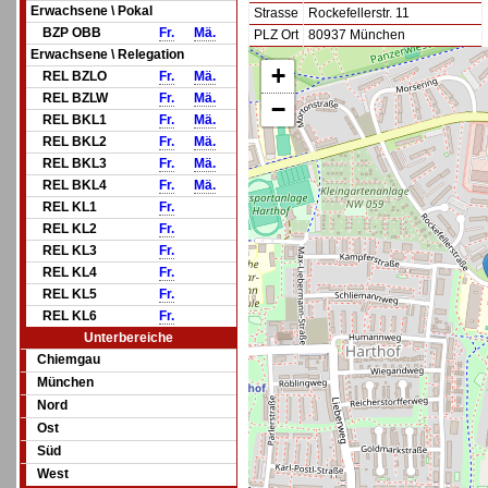
Erwachsene \ Pokal
Strasse
Rockefellerstr. 11
BZP OBB
Fr.
Mä.
PLZ Ort
80937 München
Erwachsene \ Relegation
+
REL BZLO
Fr.
Mä.
REL BZLW
Fr.
Mä.
−
REL BKL1
Fr.
Mä.
REL BKL2
Fr.
Mä.
REL BKL3
Fr.
Mä.
REL BKL4
Fr.
Mä.
REL KL1
Fr.
REL KL2
Fr.
REL KL3
Fr.
REL KL4
Fr.
REL KL5
Fr.
REL KL6
Fr.
Unterbereiche
Chiemgau
München
Nord
Ost
Süd
West