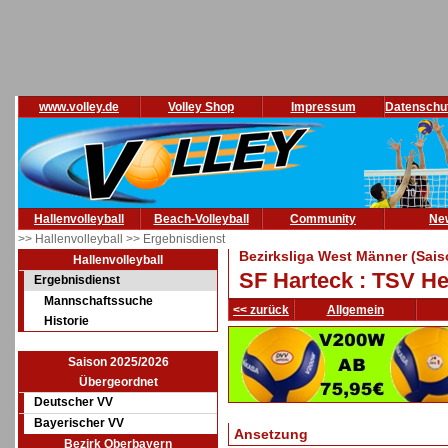
www.volley.de
Volley Shop
Impressum
Datenschu
Hallenvolleyball
Beach-Volleyball
Community
Ne
>> Hallenvolleyball
>> Ergebnisdienst
Bezirksliga West Männer (Sais
Hallenvolleyball
SF Harteck : TSV Her
Ergebnisdienst
Mannschaftssuche
<< zurück
Allgemein
Historie
Saison 2025/2026
Übergeordnet
Deutscher VV
Bayerischer VV
Ansetzung
Bezirk Oberbayern