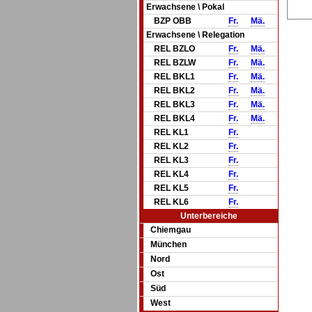
Erwachsene \ Pokal
BZP OBB
Fr.
Mä.
Erwachsene \ Relegation
REL BZLO
Fr.
Mä.
REL BZLW
Fr.
Mä.
REL BKL1
Fr.
Mä.
REL BKL2
Fr.
Mä.
REL BKL3
Fr.
Mä.
REL BKL4
Fr.
Mä.
REL KL1
Fr.
REL KL2
Fr.
REL KL3
Fr.
REL KL4
Fr.
REL KL5
Fr.
REL KL6
Fr.
Unterbereiche
Chiemgau
München
Nord
Ost
Süd
West