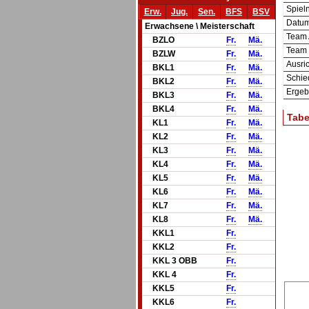
Spie
Erw.
Jug.
Sen.
BFS
BSV
Datum 
Erwachsene \ Meisterschaft
Team
BZLO
Fr.
Mä.
Team
BZLW
Fr.
Mä.
Ausric
BKL1
Fr.
Mä.
Schie
BKL2
Fr.
Mä.
Ergeb
BKL3
Fr.
Mä.
BKL4
Fr.
Mä.
Tabe
KL1
Fr.
Mä.
KL2
Fr.
Mä.
KL3
Fr.
Mä.
KL4
Fr.
Mä.
KL5
Fr.
Mä.
KL6
Fr.
Mä.
KL7
Fr.
Mä.
KL8
Fr.
Mä.
KKL1
Fr.
KKL2
Fr.
KKL 3 OBB
Fr.
KKL 4
Fr.
KKL5
Fr.
KKL6
Fr.