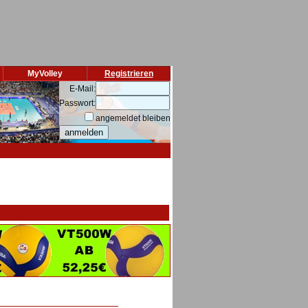
MyVolley
Registrieren
E-Mail:
Passwort:
angemeldet bleiben