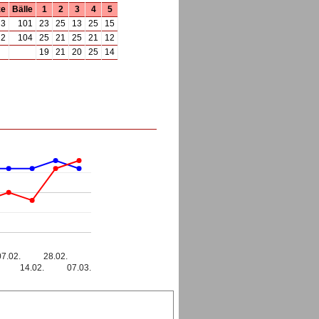
ze
Bälle
1
2
3
4
5
3
101
23
25
13
25
15
2
104
25
21
25
21
12
19
21
20
25
14
07.02.
28.02.
14.02.
07.03.