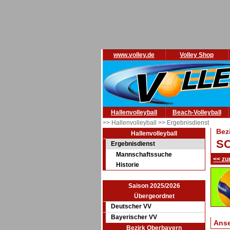
www.volley.de
Volley Shop
Hallenvolleyball
Beach-Volleyball
>> Hallenvolleyball
>> Ergebnisdienst
Bez
Hallenvolleyball
SC
Ergebnisdienst
Mannschaftssuche
<< zu
Historie
Saison 2025/2026
Übergeordnet
Deutscher VV
Bayerischer VV
Ans
Bezirk Oberbayern