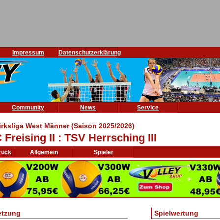
Impressum
Datenschutzerklärung
Community
News
Service
irksliga West Männer (Saison 2025/2026)
 Freising II : TSV Herrsching III
rück
Allgemein
Spieler
etzung
Spielwertung