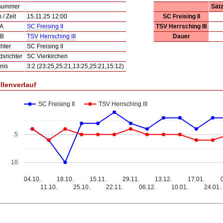
lnummer
Sät
/ Zeit
15.11.25 12:00
SC Freising II
 A
SC Freising II
TSV Herrsching III
 B
TSV Herrsching III
Dauer
hter
SC Freising II
dsrichter
SC Vierkirchen
nis
3:2 (23:25,25:21,13:25,25:21,15:12)
llenverlauf
SC Freising II
TSV Herrsching III
5
10
04.10.
18.10.
15.11.
29.11.
13.12.
17.01.
11.10.
25.10.
22.11.
06.12.
10.01.
24.01.