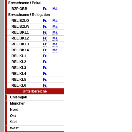
Erwachsene \ Pokal
BZP OBB
Fr.
Mä.
Erwachsene \ Relegation
REL BZLO
Fr.
Mä.
REL BZLW
Fr.
Mä.
REL BKL1
Fr.
Mä.
REL BKL2
Fr.
Mä.
REL BKL3
Fr.
Mä.
REL BKL4
Fr.
Mä.
REL KL1
Fr.
REL KL2
Fr.
REL KL3
Fr.
REL KL4
Fr.
REL KL5
Fr.
REL KL6
Fr.
Unterbereiche
Chiemgau
München
Nord
Ost
Süd
West