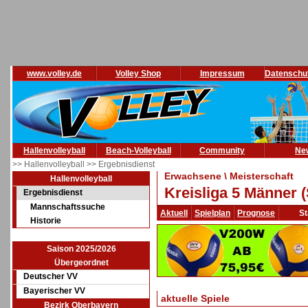
www.volley.de
Volley Shop
Impressum
Datenschu
Hallenvolleyball
Beach-Volleyball
Community
Ne
>> Hallenvolleyball
>> Ergebnisdienst
Erwachsene \ Meisterschaft
Hallenvolleyball
Kreisliga 5 Männer 
Ergebnisdienst
Mannschaftssuche
Aktuell
Spielplan
Prognose
St
Historie
Saison 2025/2026
Übergeordnet
Deutscher VV
Bayerischer VV
aktuelle Spiele
Bezirk Oberbayern