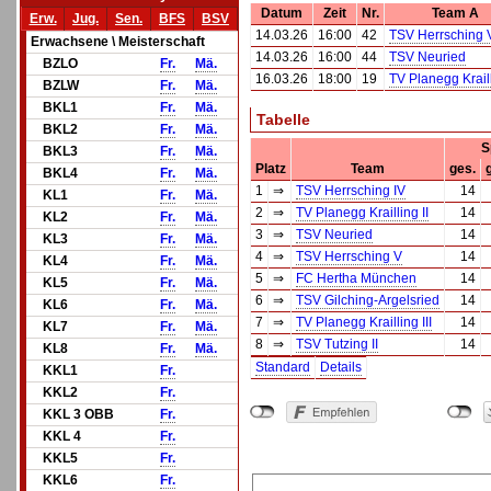
Datum
Zeit
Nr.
Team A
Erw.
Jug.
Sen.
BFS
BSV
14.03.26
16:00
42
TSV Herrsching 
Erwachsene \ Meisterschaft
14.03.26
16:00
44
TSV Neuried
BZLO
Fr.
Mä.
16.03.26
18:00
19
TV Planegg Kraill
BZLW
Fr.
Mä.
BKL1
Fr.
Mä.
Tabelle
BKL2
Fr.
Mä.
S
BKL3
Fr.
Mä.
Platz
Team
ges.
BKL4
Fr.
Mä.
1
⇒
TSV Herrsching IV
14
KL1
Fr.
Mä.
2
⇒
TV Planegg Krailling II
14
KL2
Fr.
Mä.
3
⇒
TSV Neuried
14
KL3
Fr.
Mä.
4
⇒
TSV Herrsching V
14
KL4
Fr.
Mä.
5
⇒
FC Hertha München
14
KL5
Fr.
Mä.
6
⇒
TSV Gilching-Argelsried
14
KL6
Fr.
Mä.
7
⇒
TV Planegg Krailling III
14
KL7
Fr.
Mä.
8
⇒
TSV Tutzing II
14
KL8
Fr.
Mä.
Standard
Details
KKL1
Fr.
KKL2
Fr.
KKL 3 OBB
Fr.
KKL 4
Fr.
KKL5
Fr.
KKL6
Fr.